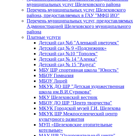
муниципальных услуг Шелеховского района
Перечень муниципальных услуг Шелеховского
района, предоставляемых в ГАУ "МФЦ ИО"
Перечень муниципальных услуг, предоставляемых
Администрацией Шелеховского муниципального
района
Платные услуги
Детский сад №6 "Аленький цветочек"
Детский сад № 9 «Подснежник»
Детский сад №10 "Тополек"
Детский сад № 14 "Аленка"
Детский сад № 15 "Радуга"
МБУ ШР спортивная школа "Юность"
МБОУ Гимназия
МБОУ Лицей
МКУК ДО ШР "Детская художественная
школа им.В.И.Сурикова"
МКУ Шелеховский вестник
МБОУ ДО ШР "Центр творчества"
МКУК Городской музей Г.И. Шелехова
МКУК ШР Межпоселенческий центр
культурного развития
МУП «Шелеховские отопительные
котельные»
МАУ ШР "Оздоровительный центр"