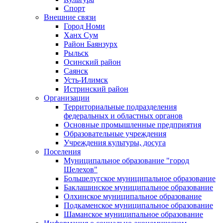
Спорт
Внешние связи
Город Номи
Ханх Сум
Район Баянзурх
Рыльск
Осинский район
Саянск
Усть-Илимск
Истринский район
Организации
Территориальные подразделения
федеральных и областных органов
Основные промышленные предприятия
Образовательные учреждения
Учреждения культуры, досуга
Поселения
Муниципальное образование "город
Шелехов"
Большелугское муниципальное образование
Баклашинское муниципальное образование
Олхинское муниципальное образование
Подкаменское муниципальное образование
Шаманское муниципальное образование