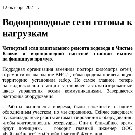
12 октября 2021 г.
Водопроводные сети готовы к
нагрузкам
Четвертый этап капитального ремонта водовода в Чистые
Ключи и водопроводной насосной станции вышел
на финишную прямую.
Подрядная организация заменила полтора километра сетей¸
отремонтировала здание ВНС-2¸ облагородила прилегающую
территорию, установила забор. Но самое главное, теперь
на водонасосной станции установлен автоматизированный
шкаф управления всеми коммуникациями. Завершается
настройка оборудования.
- Работы выполнены вовремя, были сложности с одним
обводнённым участком¸ но мы справились. Сейчас завершаем
пусконаладочные работы автоматизированного оборудования¸
чтобы контролировать резервуары. Они в ближайшее время
будут почищены, – говорит главный инженер ООО
«БайкалЭнергоСетьСтрой» Дмитрий Фурманов.