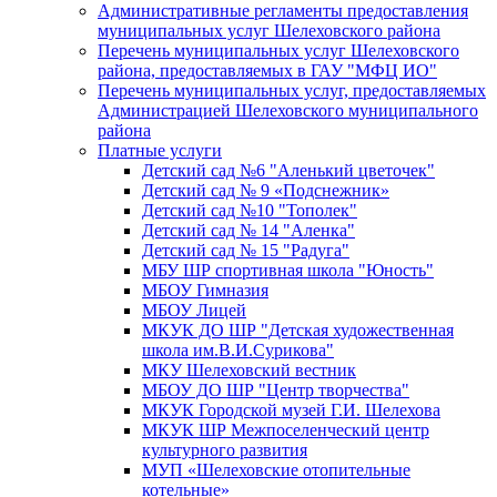
Административные регламенты предоставления
муниципальных услуг Шелеховского района
Перечень муниципальных услуг Шелеховского
района, предоставляемых в ГАУ "МФЦ ИО"
Перечень муниципальных услуг, предоставляемых
Администрацией Шелеховского муниципального
района
Платные услуги
Детский сад №6 "Аленький цветочек"
Детский сад № 9 «Подснежник»
Детский сад №10 "Тополек"
Детский сад № 14 "Аленка"
Детский сад № 15 "Радуга"
МБУ ШР спортивная школа "Юность"
МБОУ Гимназия
МБОУ Лицей
МКУК ДО ШР "Детская художественная
школа им.В.И.Сурикова"
МКУ Шелеховский вестник
МБОУ ДО ШР "Центр творчества"
МКУК Городской музей Г.И. Шелехова
МКУК ШР Межпоселенческий центр
культурного развития
МУП «Шелеховские отопительные
котельные»