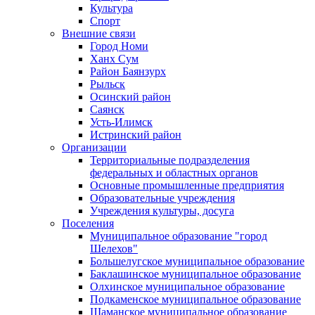
Культура
Спорт
Внешние связи
Город Номи
Ханх Сум
Район Баянзурх
Рыльск
Осинский район
Саянск
Усть-Илимск
Истринский район
Организации
Территориальные подразделения
федеральных и областных органов
Основные промышленные предприятия
Образовательные учреждения
Учреждения культуры, досуга
Поселения
Муниципальное образование "город
Шелехов"
Большелугское муниципальное образование
Баклашинское муниципальное образование
Олхинское муниципальное образование
Подкаменское муниципальное образование
Шаманское муниципальное образование