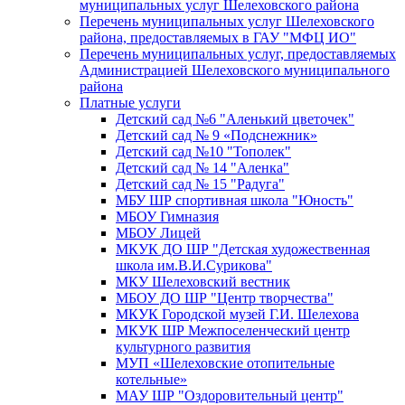
муниципальных услуг Шелеховского района
Перечень муниципальных услуг Шелеховского
района, предоставляемых в ГАУ "МФЦ ИО"
Перечень муниципальных услуг, предоставляемых
Администрацией Шелеховского муниципального
района
Платные услуги
Детский сад №6 "Аленький цветочек"
Детский сад № 9 «Подснежник»
Детский сад №10 "Тополек"
Детский сад № 14 "Аленка"
Детский сад № 15 "Радуга"
МБУ ШР спортивная школа "Юность"
МБОУ Гимназия
МБОУ Лицей
МКУК ДО ШР "Детская художественная
школа им.В.И.Сурикова"
МКУ Шелеховский вестник
МБОУ ДО ШР "Центр творчества"
МКУК Городской музей Г.И. Шелехова
МКУК ШР Межпоселенческий центр
культурного развития
МУП «Шелеховские отопительные
котельные»
МАУ ШР "Оздоровительный центр"