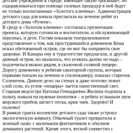
детское учреждение в городе, имеющее такую «роскошь», но
оздоравливаться при помощи солевых процедур в ней будут
не только воспитанники «Золотого ключика». Администрация
детского сада для начала пригласила на лечение ребят из
детского дома «Ручеек».
В среду в «Золотом ключике» состоялась презентация
проекта, которую готовили и воспитатели, и обслуживающий
персонал, и дети. Гостям показали театрализованное
представление о том, как простудившийся домовенок Кеша
искал обетованный остров, где он мог бы поправить свое
здоровье. И Канары ему в турагентстве предлагали, и другой
дивный остров, но оказалось, что уезжать далеко не надо –
подлечиться можно рядом, в сказочной соляной пещере.
Дорогу домовенку и ребятам санаторной группы, которые
первыми попали на лечение в спелеокамеру, показал старичок
Солевичок. Дивное дело: на стенах и даже потолке лежит
слой соли, из углов «пещеры» льется таинственный свет.
Старшая медсестра Наталья Геннадьевна Жилина подошла к
пульту, нажала на нужные кнопочки – и ребята услышали шум
морского прибоя, шелест песка, крик чаек. Здорово! И
полезно!
В рамках гранта коллектив детского сада также устроил
экологическую комнату. Обычный туалет превратили в
зеленый оазис с маленьким фонтанчиком и обилием
домашних растений. Кроме этого, весной совместно с