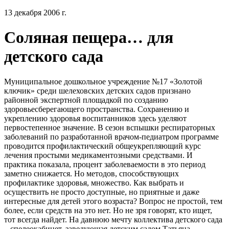
13 декабря 2006 г.
Соляная пещера… для
детского сада
Муниципальное дошкольное учреждение №17 «Золотой
ключик» среди шелеховских детских садов признано
районной экспертной площадкой по созданию
здоровьесберегающего пространства. Сохранению и
укреплению здоровья воспитанников здесь уделяют
первостепенное значение. В сезон вспышки респираторных
заболеваний по разработанной врачом-педиатром программе
проводится профилактический общеукрепляющий курс
лечения простыми медикаментозными средствами. И
практика показала, процент заболеваемости в это период
заметно снижается. Но методов, способствующих
профилактике здоровья, множество. Как выбрать и
осуществить не просто доступные, но приятные и даже
интересные для детей этого возраста? Вопрос не простой, тем
более, если средств на это нет. Но не зря говорят, кто ищет,
тот всегда найдет. На давнюю мечту коллектива детского сада
– спелеокабинет, заведующая детским садом Татьяна