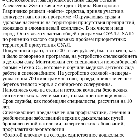
Алексеевна Жукотская и методист Ирина Викторовна
Гавриченко решили «найти» средства, приняв участие в
конкурсе грантов по программе «Окружающая среда и
здоровье населения на территории присутствия предприятий,
входящих в алюминиевый комплекс». В их числе и наш
город. Она является частью общей программы СУАЛ-USAID
по решению эколого-социальных проблем приоритетных
территорий присутствия СУАЛ.
Полученный грант, а это 200 тысяч рублей, был потрачен, как
и было оговорено в программе, на устройство спелеокабинета
в детском саду. Монтировали его специалисты новосибирской
фирмы «Техно-С», которые и обучили медиков детского сада
работе в спелеокабинете. На устройство соляной «пещеры»
ушла тонна 700 килограммов соли, правда, привезли ее не с
берегов теплого моря, а с сибирского солерудника.
Наносилась соль на стены и потолок комнаты безо всяких
синтетических клеев и мастик, только при помощи воды.
Срок службы, как пообещали специалисты, рассчитан на 10
лет.
Спелеокабинет предназначен для профилактики, лечения и
реабилитации заболеваний верхних дыхательных путей,
бронхолегочной патологии, аллергических заболеваний,
профилактики экопатологии.
«Золотой ключик» на сегодня единственное дошкольное