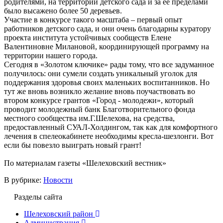
родителями, на территории детского сада и за ее пределами
было высажено более 50 деревьев.
Участие в конкурсе такого масштаба – первый опыт
работников детского сада, и они очень благодарны куратору
проекта института устойчивых сообществ Елене
Валентиновне Милановой, координирующей программу на
территории нашего города.
Сегодня в «Золотом ключике» рады тому, что все задуманное
получилось: они сумели создать уникальный уголок для
поддержания здоровья своих маленьких воспитанников. Но
тут же вновь возникло желание вновь поучаствовать во
втором конкурсе грантов «Город - молодежи», который
проводит молодежный банк Благотворительного фонда
местного сообщества им.Г.Шелехова, на средства,
предоставленный СУАЛ-Холдингом, так как для комфортного
лечения в спелеокабинете необходимы кресла-шезлонги. Вот
если бы повезло выиграть новый грант!
По материалам газеты «Шелеховский вестник»
В рубрике:
Новости
Разделы сайта
Шелеховский район
Администрация