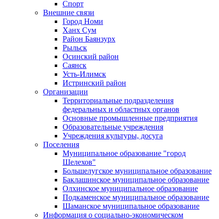
Спорт
Внешние связи
Город Номи
Ханх Сум
Район Баянзурх
Рыльск
Осинский район
Саянск
Усть-Илимск
Истринский район
Организации
Территориальные подразделения
федеральных и областных органов
Основные промышленные предприятия
Образовательные учреждения
Учреждения культуры, досуга
Поселения
Муниципальное образование "город
Шелехов"
Большелугское муниципальное образование
Баклашинское муниципальное образование
Олхинское муниципальное образование
Подкаменское муниципальное образование
Шаманское муниципальное образование
Информация о социально-экономическом