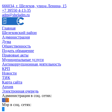
666034, г. Шелехов, улица Ленина, 15
+7 39550 4-13-35
adm@sheladm.ru
Главная
Шелеховский район
Администрация
Дума
Общественность
Подать обращение
Правовые акты
Муниципальные услуги
Антикоррупционная деятельность
КРП
Новости
ТИК
Карта сайта
Архив
Электронная очередь
Администрация в соц. сетях:
Мэр в соц. сетях: