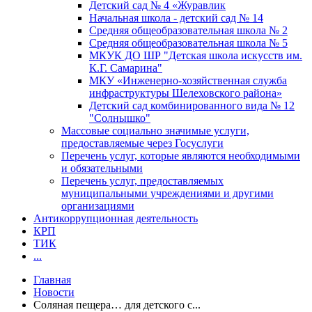
Детский сад № 4 «Журавлик
Начальная школа - детский сад № 14
Средняя общеобразовательная школа № 2
Средняя общеобразовательная школа № 5
МКУК ДО ШР "Детская школа искусств им.
К.Г. Самарина"
МКУ «Инженерно-хозяйственная служба
инфраструктуры Шелеховского района»
Детский сад комбинированного вида № 12
"Солнышко"
Массовые социально значимые услуги,
предоставляемые через Госуслуги
Перечень услуг, которые являются необходимыми
и обязательными
Перечень услуг, предоставляемых
муниципальными учреждениями и другими
организациями
Антикоррупционная деятельность
КРП
ТИК
...
Главная
Новости
Соляная пещера… для детского с...