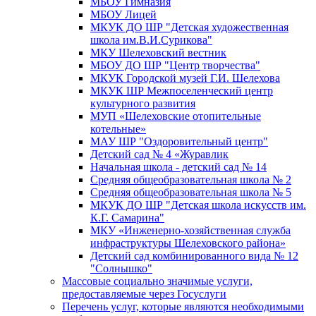
МБОУ Гимназия
МБОУ Лицей
МКУК ДО ШР "Детская художественная
школа им.В.И.Сурикова"
МКУ Шелеховский вестник
МБОУ ДО ШР "Центр творчества"
МКУК Городской музей Г.И. Шелехова
МКУК ШР Межпоселенческий центр
культурного развития
МУП «Шелеховские отопительные
котельные»
МАУ ШР "Оздоровительный центр"
Детский сад № 4 «Журавлик
Начальная школа - детский сад № 14
Средняя общеобразовательная школа № 2
Средняя общеобразовательная школа № 5
МКУК ДО ШР "Детская школа искусств им.
К.Г. Самарина"
МКУ «Инженерно-хозяйственная служба
инфраструктуры Шелеховского района»
Детский сад комбинированного вида № 12
"Солнышко"
Массовые социально значимые услуги,
предоставляемые через Госуслуги
Перечень услуг, которые являются необходимыми