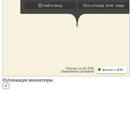
Публикация миниатюры
×