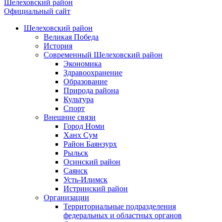
Шелеховский район
Официальный сайт
Шелеховский район
Великая Победа
История
Современный Шелеховский район
Экономика
Здравоохранение
Образование
Природа района
Культура
Спорт
Внешние связи
Город Номи
Ханх Сум
Район Баянзурх
Рыльск
Осинский район
Саянск
Усть-Илимск
Истринский район
Организации
Территориальные подразделения
федеральных и областных органов