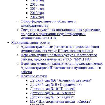
2016 год
2015 год
2014 год
2013 год
2012 год
Обзор федерального и областного
законодательства
Сведения о судебных постановлениях / решениях
по делам о признании недействующими
муниципальных НПА
Муниципальные услуги
Административные регламенты предоставления
муниципальных услуг Шелеховского района
Перечень муниципальных услуг Шелеховского
района, предоставляемых в ГАУ "МФЦ ИО"
Перечень муниципальных услуг, предоставляемых
Администрацией Шелеховского муниципального
района
Платные услуги
Детский сад №6 "Аленький цветочек"
Детский сад № 9 «Подснежник»
Детский сад №10 "Тополек"
Детский сад № 14 "Аленка"
Детский сад № 15 "Радуга"
МБУ ШР спортивная школа "Юность"