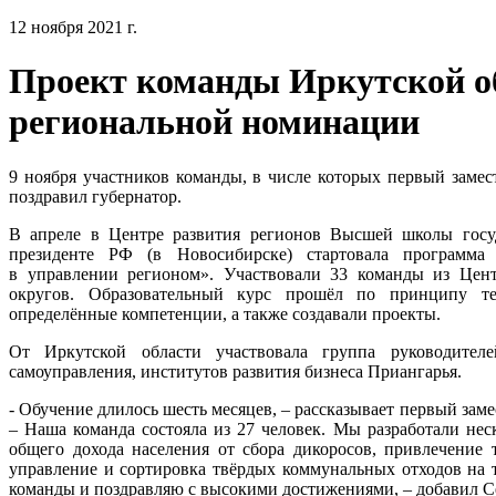
12 ноября 2021 г.
Проект команды Иркутской о
региональной номинации
9 ноября участников команды, в числе которых первый замес
поздравил губернатор.
В апреле в Центре развития регионов Высшей школы гос
президенте РФ (в Новосибирске) стартовала программ
в управлении регионом». Участвовали 33 команды из Цент
округов. Образовательный курс прошёл по принципу те
определённые компетенции, а также создавали проекты.
От Иркутской области участвовала группа руководител
самоуправления, институтов развития бизнеса Приангарья.
- Обучение длилось шесть месяцев, – рассказывает первый зам
– Наша команда состояла из 27 человек. Мы разработали не
общего дохода населения от сбора дикоросов, привлечение 
управление и сортировка твёрдых коммунальных отходов на 
команды и поздравляю с высокими достижениями, – добавил С