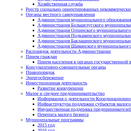
Хозяйственная служба
Реестр социально ориентированных некоммерчески
Органы местного самоуправления
Администрация муниципального образования
Администрация Большелугского муниципальн
Администрация Олхинского муниципального 
Администрация Подкаменского муниципально
Администрация Баклашинского муниципально
Администрация Шаманского муниципального
Распорядок деятельности Администрации
Прием граждан
Прием населения в органах государственной 
Консультативно-совещательные органы
Правопорядок
Энергосбережение
Инвестиционная деятельность
Развитие конкуренции
Малое и среднее предпринимательство
Информация о деятельности Координационног
Инфраструктура поддержки субъектов малого
Имущественная поддержка предпринимателей
Перепись малого бизнеса
Муниципальные программы
2015 год
2016 год