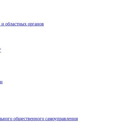
 и областных органов
"
ии
льного общественного самоуправления