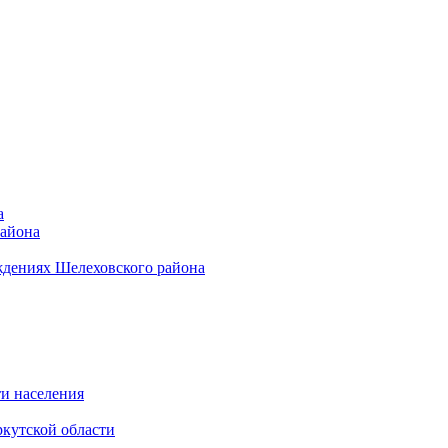
а
района
ждениях Шелеховского района
и населения
кутской области