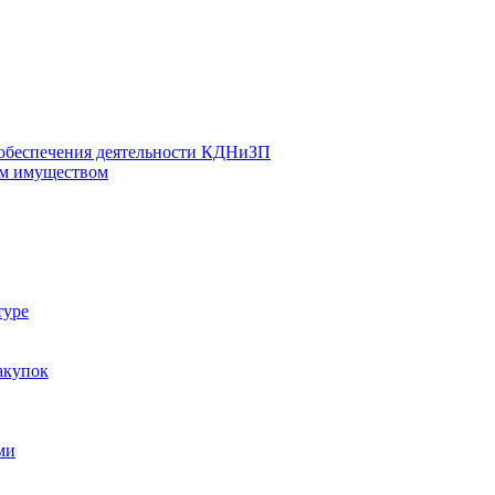
 обеспечения деятельности КДНиЗП
м имуществом
туре
акупок
ми