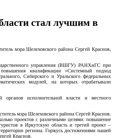
бласти стал лучшим в
титель мэра Шелеховского района Сергей Краснов,
ударственного управления (ВШГУ) РАНХиГС при
а повышения квалификации «Системный подход
рального, Сибирского и Уральского федеральных
матических модулей, на которых отрабатывали
ей органов исполнительной власти и местного
еститель мэра Шелеховского района Сергей Краснов.
сколько проектов с различными целями: повышение
туристов в Иркутскую область и третий проект –
территории региона. Горжусь достижениями нашей
ергей Краснов.