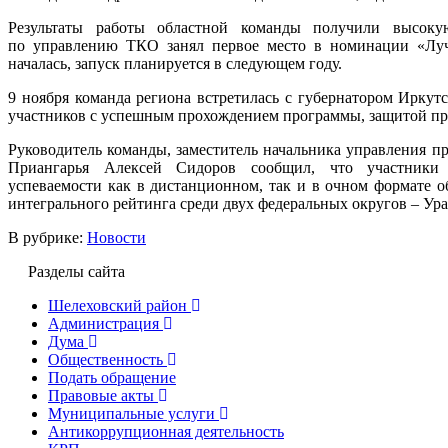
Результаты работы областной команды получили высок
по управлению ТКО занял первое место в номинации «Луч
началась, запуск планируется в следующем году.
9 ноября команда региона встретилась с губернатором Иркут
участников с успешным прохождением программы, защитой про
Руководитель команды, заместитель начальника управления пр
Приангарья Алексей Сидоров сообщил, что участники 
успеваемости как в дистанционном, так и в очном формате о
интегрального рейтинга среди двух федеральных округов – Ура
В рубрике:
Новости
Разделы сайта
Шелеховский район
Администрация
Дума
Общественность
Подать обращение
Правовые акты
Муниципальные услуги
Антикоррупционная деятельность