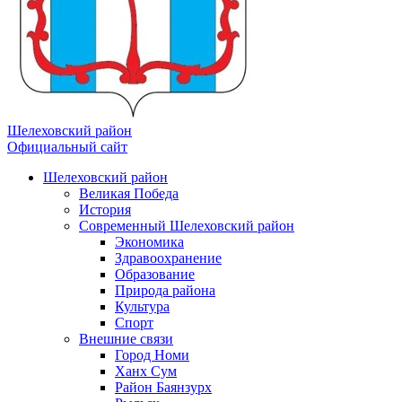
Шелеховский район
Официальный сайт
Шелеховский район
Великая Победа
История
Современный Шелеховский район
Экономика
Здравоохранение
Образование
Природа района
Культура
Спорт
Внешние связи
Город Номи
Ханх Сум
Район Баянзурх