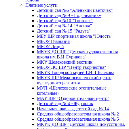
Платные услуги
Детский сад №6 "Аленький цветочек"
Детский сад № 9 «Подснежник»
Детский сад №10 "Тополек"
Детский сад № 14 "Аленка"
Детский сад № 15 "Радуга"
МБУ ШР спортивная школа "Юность"
МБОУ Гимназия
МБОУ Лицей
МКУК ДО ШР "Детская художественная
школа им.В.И.Сурикова"
МКУ Шелеховский вестник
МБОУ ДО ШР "Центр творчества"
МКУК Городской музей Г.И. Шелехова
МКУК ШР Межпоселенческий центр
культурного развития
МУП «Шелеховские отопительные
котельные»
МАУ ШР "Оздоровительный центр"
Детский сад № 4 «Журавлик
Начальная школа - детский сад № 14
Средняя общеобразовательная школа № 2
Средняя общеобразовательная школа № 5
МКУК ДО ШР "Детская школа искусств им.