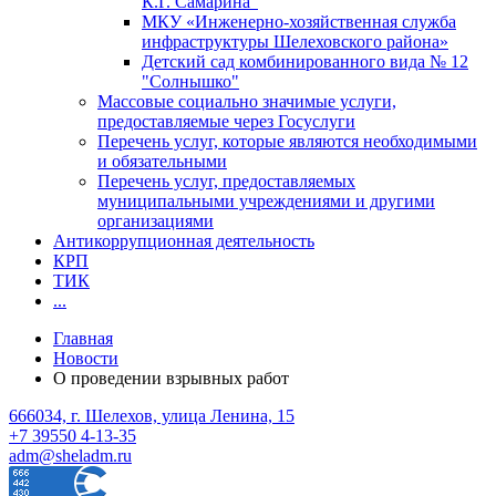
К.Г. Самарина"
МКУ «Инженерно-хозяйственная служба
инфраструктуры Шелеховского района»
Детский сад комбинированного вида № 12
"Солнышко"
Массовые социально значимые услуги,
предоставляемые через Госуслуги
Перечень услуг, которые являются необходимыми
и обязательными
Перечень услуг, предоставляемых
муниципальными учреждениями и другими
организациями
Антикоррупционная деятельность
КРП
ТИК
...
Главная
Новости
О проведении взрывных работ
666034, г. Шелехов, улица Ленина, 15
+7 39550 4-13-35
adm@sheladm.ru