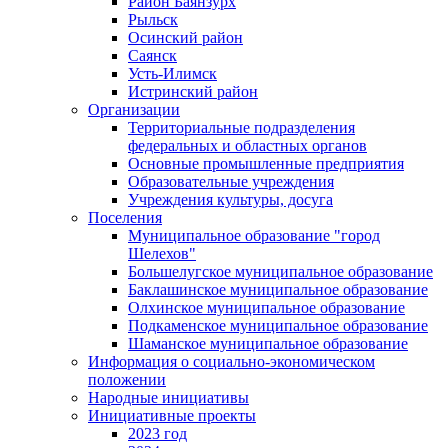
Район Баянзурх
Рыльск
Осинский район
Саянск
Усть-Илимск
Истринский район
Организации
Территориальные подразделения
федеральных и областных органов
Основные промышленные предприятия
Образовательные учреждения
Учреждения культуры, досуга
Поселения
Муниципальное образование "город
Шелехов"
Большелугское муниципальное образование
Баклашинское муниципальное образование
Олхинское муниципальное образование
Подкаменское муниципальное образование
Шаманское муниципальное образование
Информация о социально-экономическом
положении
Народные инициативы
Инициативные проекты
2023 год