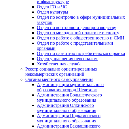
инфраструктуре
Отдел ГО и ЧС
Отдел культуры
Отдел по контролю в сфере муниципальных
закупок
Отдел по контролю и делопроизводству
Отдел по молодежной политике и спорту
Отдел по работе с общественностью и СМИ
Отдел по работе с представительными
органами
Отдел по развитию потребительского рынка
Отдел управления персоналом
Хозяйственная служба
Реестр социально ориентированных
некоммерческих организаций
Органы местного самоуправления
Администрация муниципального
образования «город Шелехов»
Администрация Большелугского
муниципального образования
Администрация Олхинского
муниципального образования
Администрация Подкаменского
муниципального образования
Администрация Баклашинского