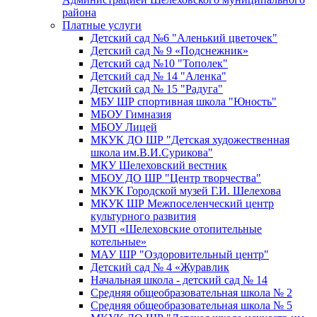
района
Платные услуги
Детский сад №6 "Аленький цветочек"
Детский сад № 9 «Подснежник»
Детский сад №10 "Тополек"
Детский сад № 14 "Аленка"
Детский сад № 15 "Радуга"
МБУ ШР спортивная школа "Юность"
МБОУ Гимназия
МБОУ Лицей
МКУК ДО ШР "Детская художественная
школа им.В.И.Сурикова"
МКУ Шелеховский вестник
МБОУ ДО ШР "Центр творчества"
МКУК Городской музей Г.И. Шелехова
МКУК ШР Межпоселенческий центр
культурного развития
МУП «Шелеховские отопительные
котельные»
МАУ ШР "Оздоровительный центр"
Детский сад № 4 «Журавлик
Начальная школа - детский сад № 14
Средняя общеобразовательная школа № 2
Средняя общеобразовательная школа № 5