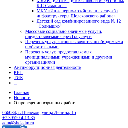
МКУК ДО ШР "Детская школа искусств им.
К.Г. Самарина"
МКУ «Инженерно-хозяйственная служба
инфраструктуры Шелеховского района»
Детский сад комбинированного вида № 12
"Солнышко"
Массовые социально значимые услуги,
предоставляемые через Госуслуги
Перечень услуг, которые являются необходимыми
и обязательными
Перечень услуг, предоставляемых
муниципальными учреждениями и другими
организациями
Антикоррупционная деятельность
КРП
ТИК
...
Главная
Новости
О проведении взрывных работ
666034, г. Шелехов, улица Ленина, 15
+7 39550 4-13-35
adm@sheladm.ru