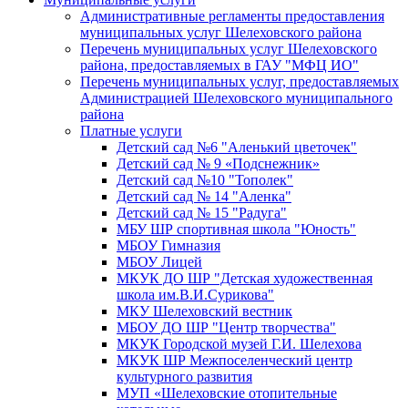
Административные регламенты предоставления
муниципальных услуг Шелеховского района
Перечень муниципальных услуг Шелеховского
района, предоставляемых в ГАУ "МФЦ ИО"
Перечень муниципальных услуг, предоставляемых
Администрацией Шелеховского муниципального
района
Платные услуги
Детский сад №6 "Аленький цветочек"
Детский сад № 9 «Подснежник»
Детский сад №10 "Тополек"
Детский сад № 14 "Аленка"
Детский сад № 15 "Радуга"
МБУ ШР спортивная школа "Юность"
МБОУ Гимназия
МБОУ Лицей
МКУК ДО ШР "Детская художественная
школа им.В.И.Сурикова"
МКУ Шелеховский вестник
МБОУ ДО ШР "Центр творчества"
МКУК Городской музей Г.И. Шелехова
МКУК ШР Межпоселенческий центр
культурного развития
МУП «Шелеховские отопительные