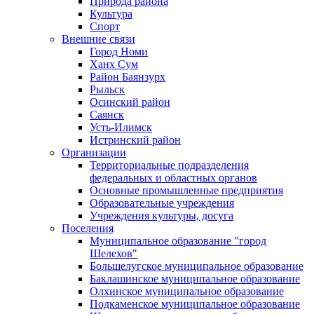
Природа района
Культура
Спорт
Внешние связи
Город Номи
Ханх Сум
Район Баянзурх
Рыльск
Осинский район
Саянск
Усть-Илимск
Истринский район
Организации
Территориальные подразделения
федеральных и областных органов
Основные промышленные предприятия
Образовательные учреждения
Учреждения культуры, досуга
Поселения
Муниципальное образование "город
Шелехов"
Большелугское муниципальное образование
Баклашинское муниципальное образование
Олхинское муниципальное образование
Подкаменское муниципальное образование