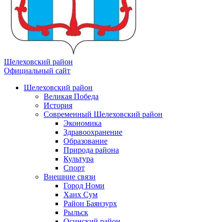
Шелеховский район
Официальный сайт
Шелеховский район
Великая Победа
История
Современный Шелеховский район
Экономика
Здравоохранение
Образование
Природа района
Культура
Спорт
Внешние связи
Город Номи
Ханх Сум
Район Баянзурх
Рыльск
Осинский район