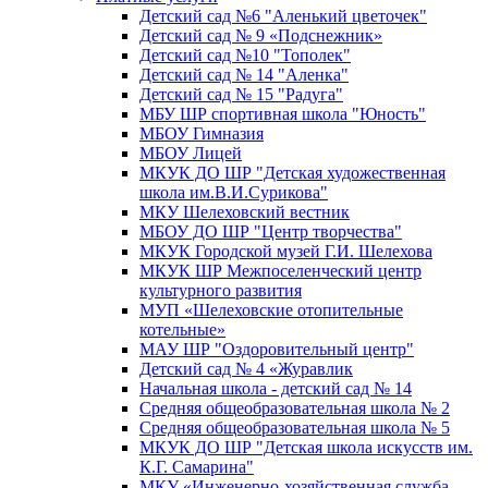
Детский сад №6 "Аленький цветочек"
Детский сад № 9 «Подснежник»
Детский сад №10 "Тополек"
Детский сад № 14 "Аленка"
Детский сад № 15 "Радуга"
МБУ ШР спортивная школа "Юность"
МБОУ Гимназия
МБОУ Лицей
МКУК ДО ШР "Детская художественная
школа им.В.И.Сурикова"
МКУ Шелеховский вестник
МБОУ ДО ШР "Центр творчества"
МКУК Городской музей Г.И. Шелехова
МКУК ШР Межпоселенческий центр
культурного развития
МУП «Шелеховские отопительные
котельные»
МАУ ШР "Оздоровительный центр"
Детский сад № 4 «Журавлик
Начальная школа - детский сад № 14
Средняя общеобразовательная школа № 2
Средняя общеобразовательная школа № 5
МКУК ДО ШР "Детская школа искусств им.
К.Г. Самарина"
МКУ «Инженерно-хозяйственная служба