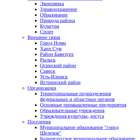
Экономика
Здравоохранение
Образование
Природа района
Культура
Спорт
Внешние связи
Город Номи
Ханх Сум
Район Баянзурх
Рыльск
Осинский район
Саянск
Усть-Илимск
Истринский район
Организации
Территориальные подразделения
федеральных и областных органов
Основные промышленные предприятия
Образовательные учреждения
Учреждения культуры, досуга
Поселения
Муниципальное образование "город
Шелехов"
Большелугское муниципальное образование