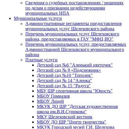
Сведения о судебных постановлениях / решениях
по делам о признании недействующими
муниципальных НПА
Муниципальные услуги
Административные регламенты предоставления
муниципальных услуг Шелеховского района
Перечень муниципальных услуг Шелеховского
района, предоставляемых в ГАУ "МФЦ ИО"
Перечень муниципальных услуг, предоставляемых
Администрацией Шелеховского муниципального
района
Платные услуги
Детский сад №6 "Аленький цветочек"
Детский сад № 9 «Подснежник»
Детский сад №10 "Тополек"
Детский сад № 14 "Аленка"
Детский сад № 15 "Радуга"
МБУ ШР спортивная школа "Юность"
МБОУ Гимназия
МБОУ Лицей
МКУК ДО ШР "Детская художественная
школа им.В.И.Сурикова"
МКУ Шелеховский вестник
МБОУ ДО ШР "Центр творчества"
МКУК Городской музей Г.И. Шелехова