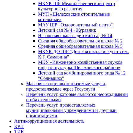
МКУК ШР Межпоселенческий центр
культурного развития
МУП «Шелеховские отопительные
котельные»
МАУ ШР "Оздоровительный центр"
Детский сад № 4 «Журавлик
Начальная школа - детский сад № 14
Средняя общеобразовательная школа № 2
Средняя общеобразовательная школа № 5
МКУК ДО ШР "Детская школа искусств им.
К.Г. Самарина"
МКУ «Инженерно-хозяйственная служба
инфраструктуры Шелеховского района»
Детский сад комбинированного вида № 12
"Солнышко"
Массовые социально значимые услуги,
предоставляемые через Госуслуги
Перечень услуг, которые являются необходимыми
и обязательными
Перечень услуг, предоставляемых
муниципальными учреждениями и другими
организациями
Антикоррупционная деятельность
КРП
ТИК