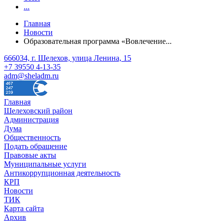
...
Главная
Новости
Образовательная программа «Вовлечение...
666034, г. Шелехов, улица Ленина, 15
+7 39550 4-13-35
adm@sheladm.ru
Главная
Шелеховский район
Администрация
Дума
Общественность
Подать обращение
Правовые акты
Муниципальные услуги
Антикоррупционная деятельность
КРП
Новости
ТИК
Карта сайта
Архив