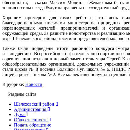
обязанности, – сказал Максим Модин. – Желаю вам быть д
знания и силы всегда будут направлены на созидательный тру
Хорошим примером для самих ребят в этот день стали
благодарственными письмами министерства природных рес
неравнодушных жителей, предпринимателей и организа
окружающей среды. За развитие волонтёрства и реализацию 
мэра Шелеховского района отметили представителей молодого
Также были подведены итоги районного конкурса-смотр
и внедрению Всероссийского физкультурно-спортивного 
соревнования поздравил первый заместитель мэра Сергей Кра
общеобразовательных организаций, дошкольных учреждений 
стали школа № 8 посёлка Большой Луг, школа № 6, НШДС № 
лицей, третье – школа № 2. Все коллективы получили ценные 
В рубрике:
Новости
Разделы сайта
Шелеховский район
Администрация
Дума
Общественность
Подать обращение