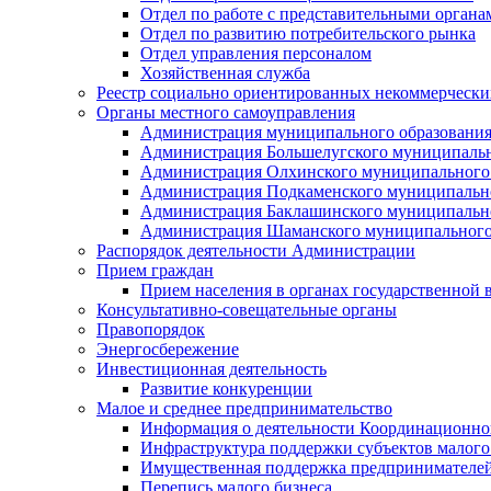
Отдел по работе с представительными органа
Отдел по развитию потребительского рынка
Отдел управления персоналом
Хозяйственная служба
Реестр социально ориентированных некоммерчески
Органы местного самоуправления
Администрация муниципального образования
Администрация Большелугского муниципальн
Администрация Олхинского муниципального 
Администрация Подкаменского муниципально
Администрация Баклашинского муниципально
Администрация Шаманского муниципального
Распорядок деятельности Администрации
Прием граждан
Прием населения в органах государственной 
Консультативно-совещательные органы
Правопорядок
Энергосбережение
Инвестиционная деятельность
Развитие конкуренции
Малое и среднее предпринимательство
Информация о деятельности Координационног
Инфраструктура поддержки субъектов малого
Имущественная поддержка предпринимателей
Перепись малого бизнеса