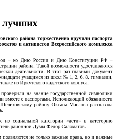
и лучших
овского района торжественно вручили паспорта
оектов и активистов Всероссийского комплекса
 год – ко Дню России и Дню Конституции РФ –
страции района. Такой возможности удостаиваются
ьческой деятельности. В этот раз главный документ
надцати учащимся из школ № 1, 2, 6, 8, гимназии,
 также из Иркутского кадетского корпуса.
проверили на знание государственной символики
или вместе с паспортами. Исполняющий обязанности
Шелеховскому району Оксана Маслова рассказала
ь.
 из социальной категории «дети» в категорию
атель районной Думы Фёдор Саломатов.
м появляются не только важные права, но и важные