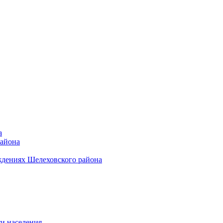
а
района
ждениях Шелеховского района
и населения