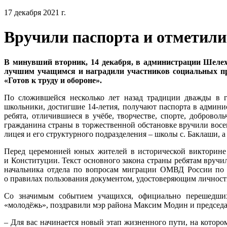
17 декабря 2021 г.
Вручили паспорта и отметил
В минувший вторник, 14 декабря, в администрации Шелех
лучшим учащимся и наградили участников социальных пр
«Готов к труду и обороне».
По сложившейся несколько лет назад традиции дважды в
школьники, достигшие 14-летия, получают паспорта в админи
ребята, отличившиеся в учёбе, творчестве, спорте, добровол
гражданина страны в торжественной обстановке вручили восем
лицея и его структурного подразделения – школы с. Баклаши, а
Перед церемонией юных жителей в исторической викторине 
и Конституции. Текст основного закона страны ребятам вруч
начальника отдела по вопросам миграции ОМВД России по 
о правилах пользования документом, удостоверяющим личност
Со значимым событием учащихся, официально перешедших
«молодёжь», поздравили мэр района Максим Модин и председ
– Для вас начинается новый этап жизненного пути, на которо