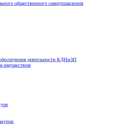
льного общественного самоуправления
 обеспечения деятельности КДНиЗП
м имуществом
туре
акупок