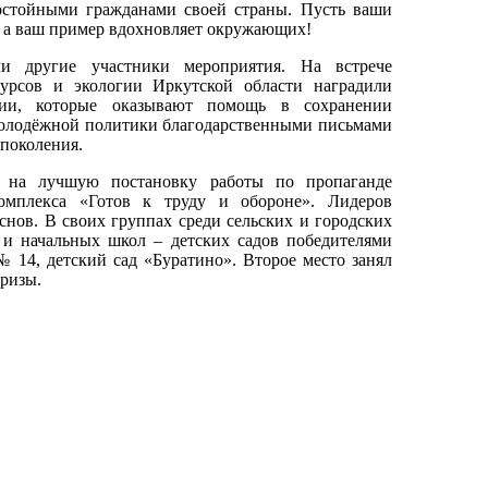
остойными гражданами своей страны. Пусть ваши
д, а ваш пример вдохновляет окружающих!
 другие участники мероприятия. На встрече
урсов и экологии Иркутской области наградили
ции, которые оказывают помощь в сохранении
молодёжной политики благодарственными письмами
 поколения.
а на лучшую постановку работы по пропаганде
комплекса «Готов к труду и обороне». Лидеров
снов. В своих группах среди сельских и городских
и начальных школ – детских садов победителями
14, детский сад «Буратино». Второе место занял
призы.