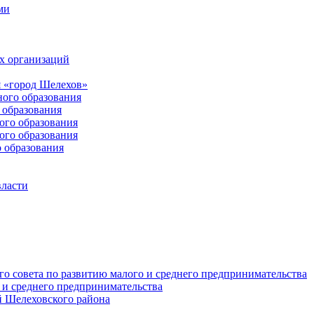
ми
х организаций
 «город Шелехов»
ого образования
образования
го образования
го образования
 образования
власти
о совета по развитию малого и среднего предпринимательства
 и среднего предпринимательства
 Шелеховского района