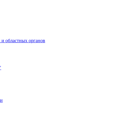
 и областных органов
"
ии