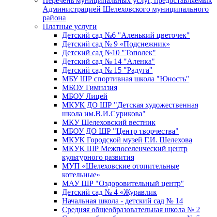
Перечень муниципальных услуг, предоставляемых
Администрацией Шелеховского муниципального
района
Платные услуги
Детский сад №6 "Аленький цветочек"
Детский сад № 9 «Подснежник»
Детский сад №10 "Тополек"
Детский сад № 14 "Аленка"
Детский сад № 15 "Радуга"
МБУ ШР спортивная школа "Юность"
МБОУ Гимназия
МБОУ Лицей
МКУК ДО ШР "Детская художественная
школа им.В.И.Сурикова"
МКУ Шелеховский вестник
МБОУ ДО ШР "Центр творчества"
МКУК Городской музей Г.И. Шелехова
МКУК ШР Межпоселенческий центр
культурного развития
МУП «Шелеховские отопительные
котельные»
МАУ ШР "Оздоровительный центр"
Детский сад № 4 «Журавлик
Начальная школа - детский сад № 14
Средняя общеобразовательная школа № 2