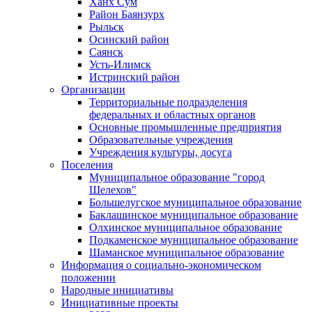
Ханх Сум
Район Баянзурх
Рыльск
Осинский район
Саянск
Усть-Илимск
Истринский район
Организации
Территориальные подразделения
федеральных и областных органов
Основные промышленные предприятия
Образовательные учреждения
Учреждения культуры, досуга
Поселения
Муниципальное образование "город
Шелехов"
Большелугское муниципальное образование
Баклашинское муниципальное образование
Олхинское муниципальное образование
Подкаменское муниципальное образование
Шаманское муниципальное образование
Информация о социально-экономическом
положении
Народные инициативы
Инициативные проекты