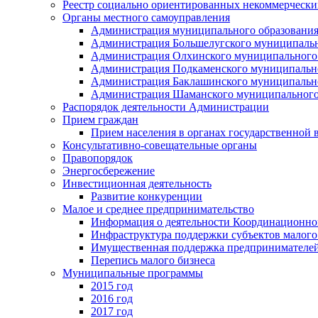
Реестр социально ориентированных некоммерчески
Органы местного самоуправления
Администрация муниципального образования
Администрация Большелугского муниципальн
Администрация Олхинского муниципального 
Администрация Подкаменского муниципально
Администрация Баклашинского муниципально
Администрация Шаманского муниципального
Распорядок деятельности Администрации
Прием граждан
Прием населения в органах государственной 
Консультативно-совещательные органы
Правопорядок
Энергосбережение
Инвестиционная деятельность
Развитие конкуренции
Малое и среднее предпринимательство
Информация о деятельности Координационног
Инфраструктура поддержки субъектов малого
Имущественная поддержка предпринимателей
Перепись малого бизнеса
Муниципальные программы
2015 год
2016 год
2017 год