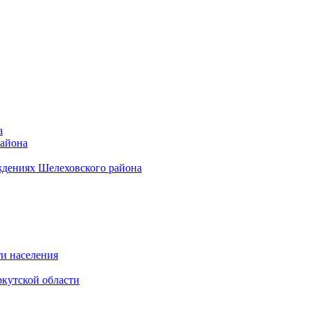
а
района
ждениях Шелеховского района
и населения
кутской области