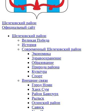
Шелеховский район
Официальный сайт
Шелеховский район
Великая Победа
История
Современный Шелеховский район
Экономика
Здравоохранение
Образование
Природа района
Культура
Спорт
Внешние связи
Город Номи
Ханх Сум
Район Баянзурх
Рыльск
Осинский район
Саянск