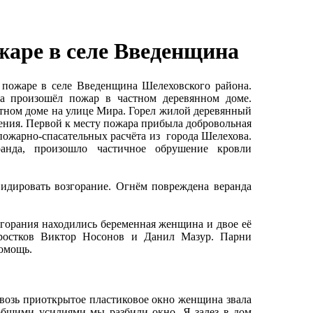
жаре в селе Введенщина
пожаре в селе Введенщина Шелеховского района.
а произошёл пожар в частном деревянном доме.
стном доме на улице Мира. Горел жилой деревянный
оения. Первой к месту пожара прибыла добровольная
пожарно-спасательных расчёта из города Шелехова.
анда, произошло частичное обрушение кровли
идировать возгорание. Огнём повреждена веранда
горания находились беременная женщина и двое её
дростков Виктор Носонов и Данил Мазур. Парни
помощь.
квозь приоткрытое пластиковое окно женщина звала
общими усилиями мы разбили окно. Я залез в дом