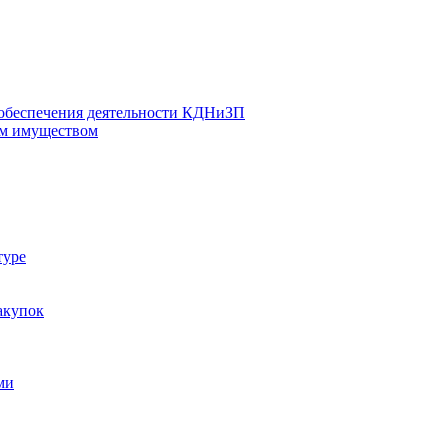
 обеспечения деятельности КДНиЗП
м имуществом
туре
акупок
ми