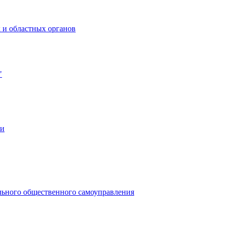
 и областных органов
"
ии
льного общественного самоуправления