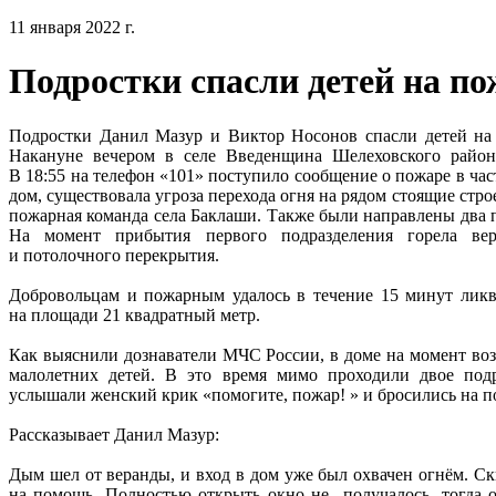
11 января 2022 г.
Подростки спасли детей на по
Подростки Данил Мазур и Виктор Носонов спасли детей на 
Накануне вечером в селе Введенщина Шелеховского район
В 18:55 на телефон «101» поступило сообщение о пожаре в ча
дом, существовала угроза перехода огня на рядом стоящие стр
пожарная команда села Баклаши. Также были направлены два 
На момент прибытия первого подразделения горела вер
и потолочного перекрытия.
Добровольцам и пожарным удалось в течение 15 минут ликв
на площади 21 квадратный метр.
Как выяснили дознаватели МЧС России, в доме на момент воз
малолетних детей. В это время мимо проходили двое по
услышали женский крик «помогите, пожар! » и бросились на 
Рассказывает Данил Мазур:
Дым шел от веранды, и вход в дом уже был охвачен огнём. С
на помощь. Полностью открыть окно не получалось, тогда 