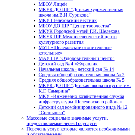
МБОУ Лицей
МКУК ДО ШР "Детская художественная
школа им.В.И.Сурикова"
МКУ Шелеховский вестник
МБОУ ДО ШР "Центр творчества"
МКУК Городской музей Г.И. Шелехова
МКУК ШР Межпоселенческий центр
культурного развития
МУП «Шелеховские отопительные
котельные»
МАУ ШР "Оздоровительный центр"
Детский сад № 4 «Журавлик
Начальная школа - детский сад № 14
Средняя общеобразовательная школа № 2
Средняя общеобразовательная школа № 5
МКУК ДО ШР "Детская школа искусств им.
К.Г. Самарина"
МКУ «Инженерно-хозяйственная служба
инфраструктуры Шелеховского района»
Детский сад комбинированного вида № 12
"Солнышко"
Массовые социально значимые услуги,
предоставляемые через Госуслуги
Перечень услуг, которые являются необходимыми
и обязательными