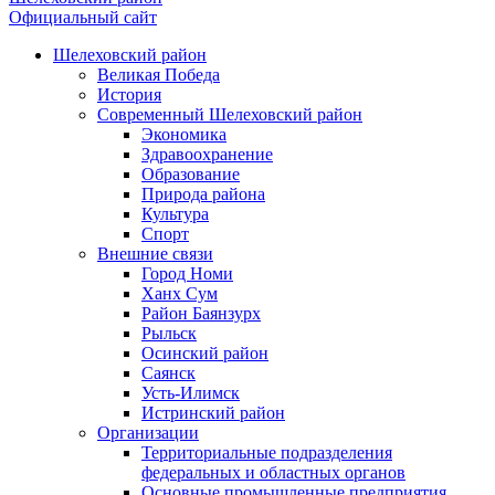
Официальный сайт
Шелеховский район
Великая Победа
История
Современный Шелеховский район
Экономика
Здравоохранение
Образование
Природа района
Культура
Спорт
Внешние связи
Город Номи
Ханх Сум
Район Баянзурх
Рыльск
Осинский район
Саянск
Усть-Илимск
Истринский район
Организации
Территориальные подразделения
федеральных и областных органов
Основные промышленные предприятия