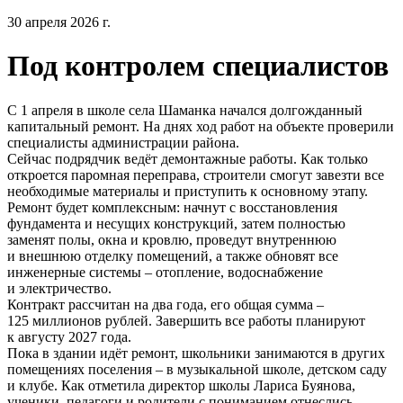
30 апреля 2026 г.
Под контролем специалистов
С 1 апреля в школе села Шаманка начался долгожданный
капитальный ремонт. На днях ход работ на объекте проверили
специалисты администрации района.
Сейчас подрядчик ведёт демонтажные работы. Как только
откроется паромная переправа, строители смогут завезти все
необходимые материалы и приступить к основному этапу.
Ремонт будет комплексным: начнут с восстановления
фундамента и несущих конструкций, затем полностью
заменят полы, окна и кровлю, проведут внутреннюю
и внешнюю отделку помещений, а также обновят все
инженерные системы – отопление, водоснабжение
и электричество.
Контракт рассчитан на два года, его общая сумма –
125 миллионов рублей. Завершить все работы планируют
к августу 2027 года.
Пока в здании идёт ремонт, школьники занимаются в других
помещениях поселения – в музыкальной школе, детском саду
и клубе. Как отметила директор школы Лариса Буянова,
ученики, педагоги и родители с пониманием отнеслись