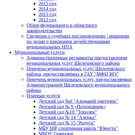
2015 год
2014 год
2013 год
2012 год
Обзор федерального и областного
законодательства
Сведения о судебных постановлениях / решениях
по делам о признании недействующими
муниципальных НПА
Муниципальные услуги
Административные регламенты предоставления
муниципальных услуг Шелеховского района
Перечень муниципальных услуг Шелеховского
района, предоставляемых в ГАУ "МФЦ ИО"
Перечень муниципальных услуг, предоставляемых
Администрацией Шелеховского муниципального
района
Платные услуги
Детский сад №6 "Аленький цветочек"
Детский сад № 9 «Подснежник»
Детский сад №10 "Тополек"
Детский сад № 14 "Аленка"
Детский сад № 15 "Радуга"
МБУ ШР спортивная школа "Юность"
МБОУ Гимназия