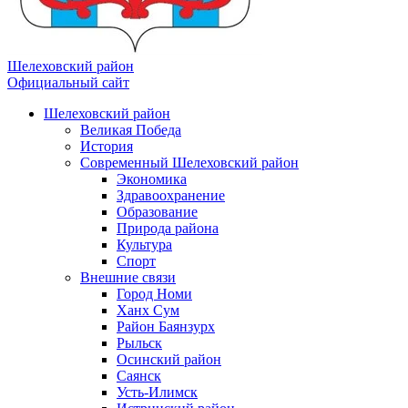
Шелеховский район
Официальный сайт
Шелеховский район
Великая Победа
История
Современный Шелеховский район
Экономика
Здравоохранение
Образование
Природа района
Культура
Спорт
Внешние связи
Город Номи
Ханх Сум
Район Баянзурх
Рыльск
Осинский район
Саянск
Усть-Илимск