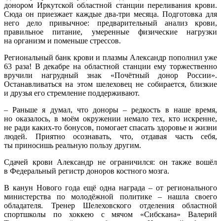
донором Иркутской областной станции переливания крови.
Сюда он приезжает каждые два-три месяца. Подготовка для
него дело привычное: предварительный анализ крови,
правильное питание, умеренные физические нагрузки
на организм и поменьше стрессов.
Региональный банк крови и плазмы Александр пополнил уже
63 раза! В декабре на областной станции ему торжественно
вручили нагрудный знак «Почётный донор России».
Останавливаться на этом шелеховец не собирается, близкие
и друзья его стремление поддерживают.
– Раньше я думал, что доноры – редкость в наше время,
но оказалось, в моём окружении немало тех, кто искренне,
не ради каких-то бонусов, помогает спасать здоровье и жизни
людей. Приятно осознавать, что, отдавая часть себя,
ты приносишь реальную пользу другим.
Сдачей крови Александр не ограничился: он также вошёл
в Федеральный регистр доноров костного мозга.
В канун Нового года ещё одна награда – от регионального
министерства по молодёжной политике – нашла своего
обладателя. Тренер Шелеховского отделения областной
спортшколы по хоккею с мячом «Сибскана» Валерий