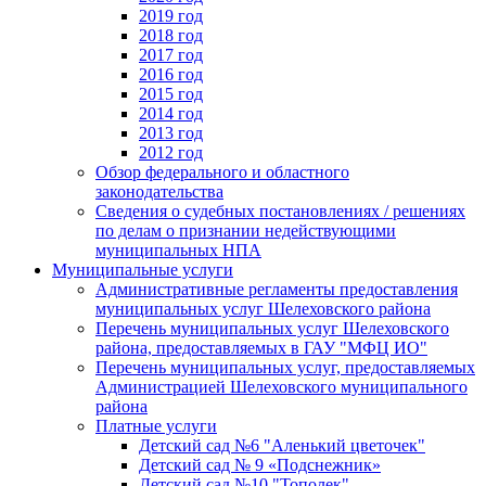
2019 год
2018 год
2017 год
2016 год
2015 год
2014 год
2013 год
2012 год
Обзор федерального и областного
законодательства
Сведения о судебных постановлениях / решениях
по делам о признании недействующими
муниципальных НПА
Муниципальные услуги
Административные регламенты предоставления
муниципальных услуг Шелеховского района
Перечень муниципальных услуг Шелеховского
района, предоставляемых в ГАУ "МФЦ ИО"
Перечень муниципальных услуг, предоставляемых
Администрацией Шелеховского муниципального
района
Платные услуги
Детский сад №6 "Аленький цветочек"
Детский сад № 9 «Подснежник»
Детский сад №10 "Тополек"