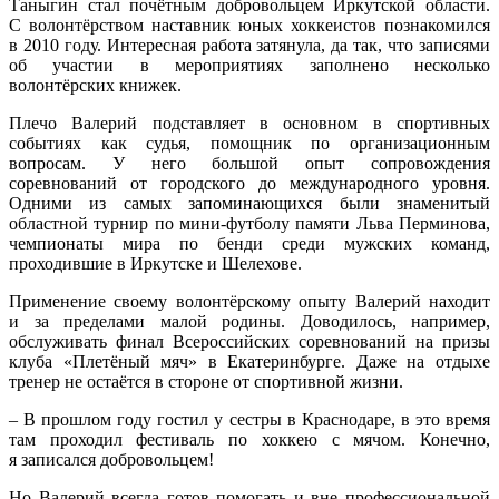
Таныгин стал почётным добровольцем Иркутской области.
С волонтёрством наставник юных хоккеистов познакомился
в 2010 году. Интересная работа затянула, да так, что записями
об участии в мероприятиях заполнено несколько
волонтёрских книжек.
Плечо Валерий подставляет в основном в спортивных
событиях как судья, помощник по организационным
вопросам. У него большой опыт сопровождения
соревнований от городского до международного уровня.
Одними из самых запоминающихся были знаменитый
областной турнир по мини-футболу памяти Льва Перминова,
чемпионаты мира по бенди среди мужских команд,
проходившие в Иркутске и Шелехове.
Применение своему волонтёрскому опыту Валерий находит
и за пределами малой родины. Доводилось, например,
обслуживать финал Всероссийских соревнований на призы
клуба «Плетёный мяч» в Екатеринбурге. Даже на отдыхе
тренер не остаётся в стороне от спортивной жизни.
– В прошлом году гостил у сестры в Краснодаре, в это время
там проходил фестиваль по хоккею с мячом. Конечно,
я записался добровольцем!
Но Валерий всегда готов помогать и вне профессиональной