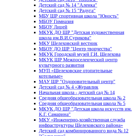
Детский сад № 14 "Аленка"
Детский сад № 15 "Радуга"
МБУ ШР спортивная школа "Юность"
МБОУ Гимназия
МБОУ Лицей
МКУК ДО ШР "Детская художественная
школа им.В.И.Сурикова"
МКУ Шелеховский вестник
МБОУ ДО ШР "Центр творчества"
МКУК Городской музей Г.И. Шелехова
МКУК ШР Межпоселенческий центр
культурного развития
МУП «Шелеховские отопительные
котельные»
МАУ ШР "Оздоровительный центр"
Детский сад № 4 «Журавлик
Начальная школа - детский сад № 14
Средняя общеобразовательная школа № 2
Средняя общеобразовательная школа № 5
МКУК ДО ШР "Детская школа искусств им.
К.Г. Самарина"
МКУ «Инженерно-хозяйственная служба
инфраструктуры Шелеховского района»
Детский сад комбинированного вида № 12