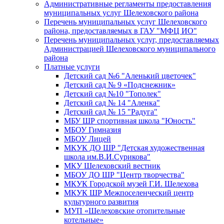
Административные регламенты предоставления
муниципальных услуг Шелеховского района
Перечень муниципальных услуг Шелеховского
района, предоставляемых в ГАУ "МФЦ ИО"
Перечень муниципальных услуг, предоставляемых
Администрацией Шелеховского муниципального
района
Платные услуги
Детский сад №6 "Аленький цветочек"
Детский сад № 9 «Подснежник»
Детский сад №10 "Тополек"
Детский сад № 14 "Аленка"
Детский сад № 15 "Радуга"
МБУ ШР спортивная школа "Юность"
МБОУ Гимназия
МБОУ Лицей
МКУК ДО ШР "Детская художественная
школа им.В.И.Сурикова"
МКУ Шелеховский вестник
МБОУ ДО ШР "Центр творчества"
МКУК Городской музей Г.И. Шелехова
МКУК ШР Межпоселенческий центр
культурного развития
МУП «Шелеховские отопительные
котельные»