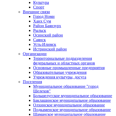
Культура
Спорт
Внешние связи
Город Номи
Ханх Сум
Район Баянзурх
Рыльск
Осинский район
Саянск
Усть-Илимск
Истринский район
Организации
Территориальные подразделения
федеральных и областных органов
Основные промышленные предприятия
Образовательные учреждения
Учреждения культуры, досуга
Поселения
Муниципальное образование "город
Шелехов"
Большелугское муниципальное образование
Баклашинское муниципальное образование
Олхинское муниципальное образование
Подкаменское муниципальное образование
Шаманское муниципальное образование