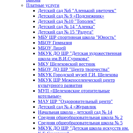
Платные услуги
Детский сад №6 "Аленький цветочек"
Детский сад № 9 «Подснежник»
Детский сад №10 "Тополек"
Детский сад № 14 "Аленка"
Детский сад № 15 "Радуга"
МБУ ШР спортивная школа "Юность"
МБОУ Гимназия
МБОУ Лицей
МКУК ДО ШР "Детская художественная
школа им.В.И.Сурикова"
МКУ Шелеховский вестник
МБОУ ДО ШР "Центр творчества"
МКУК Городской музей Г.И. Шелехова
МКУК ШР Межпоселенческий центр
культурного развития
МУП «Шелеховские отопительные
котельные»
МАУ ШР "Оздоровительный центр"
Детский сад № 4 «Журавлик
Начальная школа - детский сад № 14
Средняя общеобразовательная школа № 2
Средняя общеобразовательная школа № 5
МКУК ДО ШР "Детская школа искусств им.