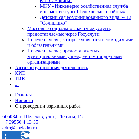
К.Г. Самарина"
МКУ «Инженерно-хозяйственная служба
инфраструктуры Шелеховского района»
Детский сад комбинированного вида № 12
"Солнышко"
Массовые социально значимые услуги,
предоставляемые через Госуслуги
Перечень услуг, которые являются необходимыми
и обязательными
Перечень услуг, предоставляемых
муниципальными учреждениями и другими
организациями
Антикоррупционная деятельность
КРП
ТИК
...
Главная
Новости
О проведении взрывных работ
666034, г. Шелехов, улица Ленина, 15
+7 39550 4-13-35
adm@sheladm.ru