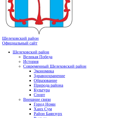
Шелеховский район
Официальный сайт
Шелеховский район
Великая Победа
История
Современный Шелеховский район
Экономика
Здравоохранение
Образование
Природа района
Культура
Спорт
Внешние связи
Город Номи
Ханх Сум
Район Баянзурх