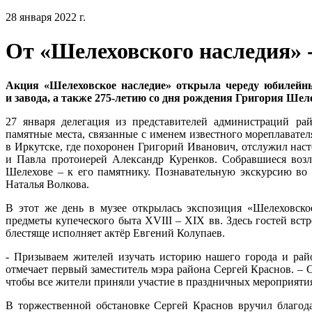
28 января 2022 г.
От «Шелеховского наследия» 
Акция «Шелеховское наследие» открыла череду юбилейн
и завода, а также 275-летию со дня рождения Григория Шел
27 января делегация из представителей администраций рай
памятные места, связанные с именем известного мореплавате
в Иркутске, где похоронен Григорий Иванович, отслужил наст
и Павла протоиерей Александр Куренков. Собравшиеся возл
Шелехове – к его памятнику. Познавательную экскурсию во 
Наталья Волкова.
В этот же день в музее открылась экспозиция «Шелеховско
предметы купеческого быта XVIII – XIX вв. Здесь гостей вст
блестяще исполняет актёр Евгений Колупаев.
- Призываем жителей изучать историю нашего города и рай
отмечает первый заместитель мэра района Сергей Краснов. – С
чтобы все жители приняли участие в праздничных мероприятия
В торжественной обстановке Сергей Краснов вручил благода