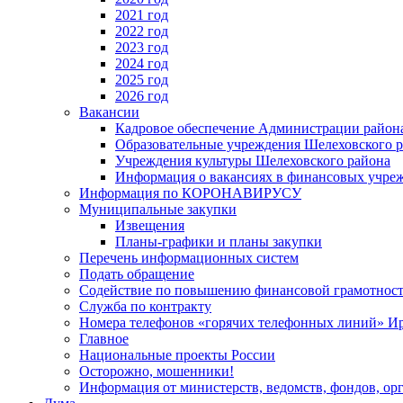
2021 год
2022 год
2023 год
2024 год
2025 год
2026 год
Вакансии
Кадровое обеспечение Администрации район
Образовательные учреждения Шелеховского 
Учреждения культуры Шелеховского района
Информация о вакансиях в финансовых учре
Информация по КОРОНАВИРУСУ
Муниципальные закупки
Извещения
Планы-графики и планы закупки
Перечень информационных систем
Подать обращение
Содействие по повышению финансовой грамотност
Служба по контракту
Номера телефонов «горячих телефонных линий» Ир
Главное
Национальные проекты России
Осторожно, мошенники!
Информация от министерств, ведомств, фондов, ор