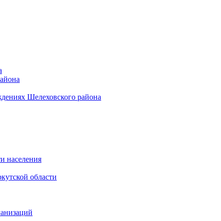
а
района
ждениях Шелеховского района
и населения
кутской области
ганизаций