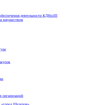
 обеспечения деятельности КДНиЗП
м имуществом
туре
акупок
ми
х организаций
 «город Шелехов»