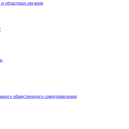
 и областных органов
"
ии
льного общественного самоуправления