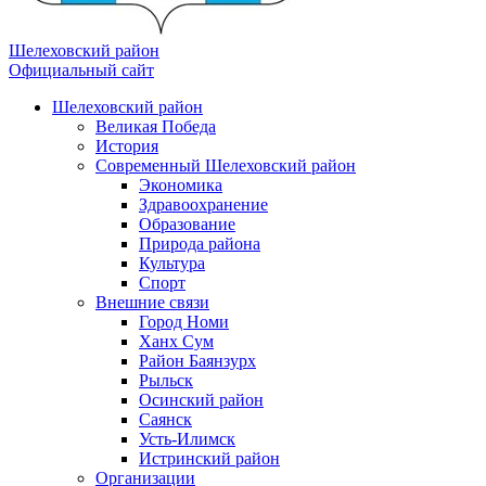
Шелеховский район
Официальный сайт
Шелеховский район
Великая Победа
История
Современный Шелеховский район
Экономика
Здравоохранение
Образование
Природа района
Культура
Спорт
Внешние связи
Город Номи
Ханх Сум
Район Баянзурх
Рыльск
Осинский район
Саянск
Усть-Илимск
Истринский район
Организации