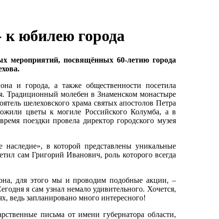
- к юбилею города
ых мероприятий, посвящённых 60-летию города
ехова.
она и города, а также общественности посетила
ля. Традиционный молебен в Знаменском монастыре
оятель шелеховского храма святых апостолов Петра
ожили цветы к могиле Российского Колумба, а в
время поездки провела директор городского музея
е наследие», в которой представлены уникальные
ретил сам Григорий Иванович, роль которого всегда
она, для этого мы и проводим подобные акции, –
егодня я сам узнал немало удивительного. Хочется,
х, ведь запланировано много интересного!
рственные письма от имени губернатора области,