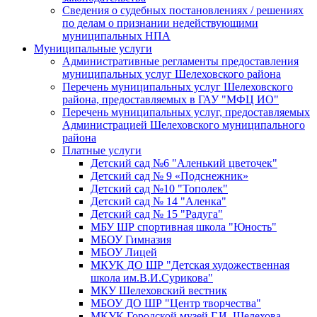
Сведения о судебных постановлениях / решениях
по делам о признании недействующими
муниципальных НПА
Муниципальные услуги
Административные регламенты предоставления
муниципальных услуг Шелеховского района
Перечень муниципальных услуг Шелеховского
района, предоставляемых в ГАУ "МФЦ ИО"
Перечень муниципальных услуг, предоставляемых
Администрацией Шелеховского муниципального
района
Платные услуги
Детский сад №6 "Аленький цветочек"
Детский сад № 9 «Подснежник»
Детский сад №10 "Тополек"
Детский сад № 14 "Аленка"
Детский сад № 15 "Радуга"
МБУ ШР спортивная школа "Юность"
МБОУ Гимназия
МБОУ Лицей
МКУК ДО ШР "Детская художественная
школа им.В.И.Сурикова"
МКУ Шелеховский вестник
МБОУ ДО ШР "Центр творчества"
МКУК Городской музей Г.И. Шелехова