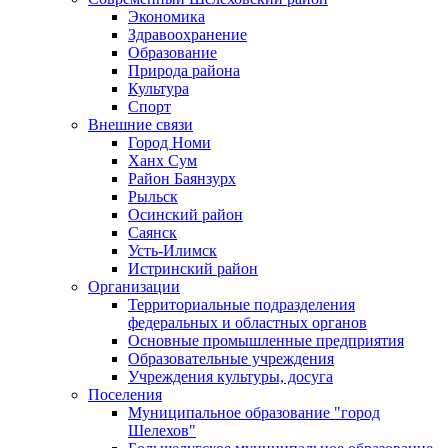
Экономика
Здравоохранение
Образование
Природа района
Культура
Спорт
Внешние связи
Город Номи
Ханх Сум
Район Баянзурх
Рыльск
Осинский район
Саянск
Усть-Илимск
Истринский район
Организации
Территориальные подразделения
федеральных и областных органов
Основные промышленные предприятия
Образовательные учреждения
Учреждения культуры, досуга
Поселения
Муниципальное образование "город
Шелехов"