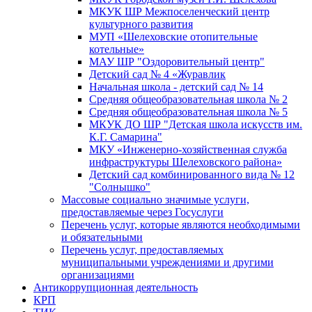
МКУК ШР Межпоселенческий центр
культурного развития
МУП «Шелеховские отопительные
котельные»
МАУ ШР "Оздоровительный центр"
Детский сад № 4 «Журавлик
Начальная школа - детский сад № 14
Средняя общеобразовательная школа № 2
Средняя общеобразовательная школа № 5
МКУК ДО ШР "Детская школа искусств им.
К.Г. Самарина"
МКУ «Инженерно-хозяйственная служба
инфраструктуры Шелеховского района»
Детский сад комбинированного вида № 12
"Солнышко"
Массовые социально значимые услуги,
предоставляемые через Госуслуги
Перечень услуг, которые являются необходимыми
и обязательными
Перечень услуг, предоставляемых
муниципальными учреждениями и другими
организациями
Антикоррупционная деятельность
КРП