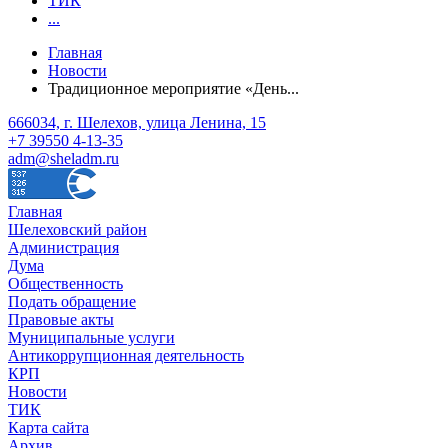
ТИК
...
Главная
Новости
Традиционное мероприятие «День...
666034, г. Шелехов, улица Ленина, 15
+7 39550 4-13-35
adm@sheladm.ru
Главная
Шелеховский район
Администрация
Дума
Общественность
Подать обращение
Правовые акты
Муниципальные услуги
Антикоррупционная деятельность
КРП
Новости
ТИК
Карта сайта
Архив