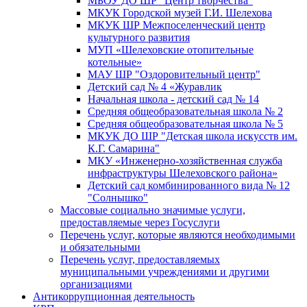
МБОУ ДО ШР "Центр творчества"
МКУК Городской музей Г.И. Шелехова
МКУК ШР Межпоселенческий центр
культурного развития
МУП «Шелеховские отопительные
котельные»
МАУ ШР "Оздоровительный центр"
Детский сад № 4 «Журавлик
Начальная школа - детский сад № 14
Средняя общеобразовательная школа № 2
Средняя общеобразовательная школа № 5
МКУК ДО ШР "Детская школа искусств им.
К.Г. Самарина"
МКУ «Инженерно-хозяйственная служба
инфраструктуры Шелеховского района»
Детский сад комбинированного вида № 12
"Солнышко"
Массовые социально значимые услуги,
предоставляемые через Госуслуги
Перечень услуг, которые являются необходимыми
и обязательными
Перечень услуг, предоставляемых
муниципальными учреждениями и другими
организациями
Антикоррупционная деятельность