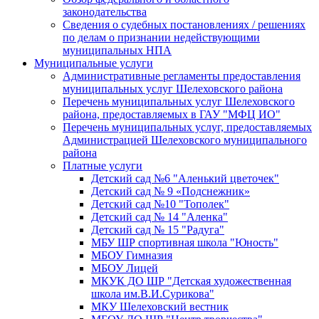
законодательства
Сведения о судебных постановлениях / решениях
по делам о признании недействующими
муниципальных НПА
Муниципальные услуги
Административные регламенты предоставления
муниципальных услуг Шелеховского района
Перечень муниципальных услуг Шелеховского
района, предоставляемых в ГАУ "МФЦ ИО"
Перечень муниципальных услуг, предоставляемых
Администрацией Шелеховского муниципального
района
Платные услуги
Детский сад №6 "Аленький цветочек"
Детский сад № 9 «Подснежник»
Детский сад №10 "Тополек"
Детский сад № 14 "Аленка"
Детский сад № 15 "Радуга"
МБУ ШР спортивная школа "Юность"
МБОУ Гимназия
МБОУ Лицей
МКУК ДО ШР "Детская художественная
школа им.В.И.Сурикова"
МКУ Шелеховский вестник