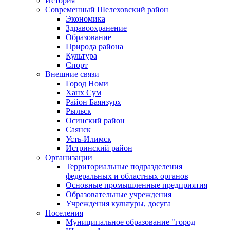
История
Современный Шелеховский район
Экономика
Здравоохранение
Образование
Природа района
Культура
Спорт
Внешние связи
Город Номи
Ханх Сум
Район Баянзурх
Рыльск
Осинский район
Саянск
Усть-Илимск
Истринский район
Организации
Территориальные подразделения
федеральных и областных органов
Основные промышленные предприятия
Образовательные учреждения
Учреждения культуры, досуга
Поселения
Муниципальное образование "город