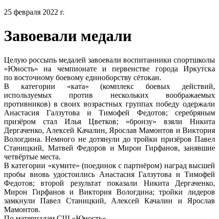
25 февраля 2022 г.
Завоевали медали
Целую россыпь медалей завоевали воспитанники спортшколы
«Юность» на чемпионате и первенстве города Иркутска
по восточному боевому единоборству сётокан.
В категории «ката» (комплекс боевых действий,
используемых против нескольких воображаемых
противников) в своих возрастных группах победу одержали
Анастасия Галзутова и Тимофей Федотов; серебряным
призёром стал Илья Цветков; «бронзу» взяли Никита
Дергаченко, Алексей Качалин, Ярослав Мамонтов и Виктория
Вологдина. Немного не дотянули до тройки призёров Павел
Станицкий, Матвей Федоров и Мирон Гирфанов, занявшие
четвёртые места.
В категории «кумите» (поединок с партнёром) наград высшей
пробы вновь удостоились Анастасия Галзутова и Тимофей
Федотов; второй результат показали Никита Дергаченко,
Мирон Гирфанов и Виктория Вологдина; тройки лидеров
замкнули Павел Станицкий, Алексей Качалин и Ярослав
Мамонтов.
По материалам СШ «Юность»