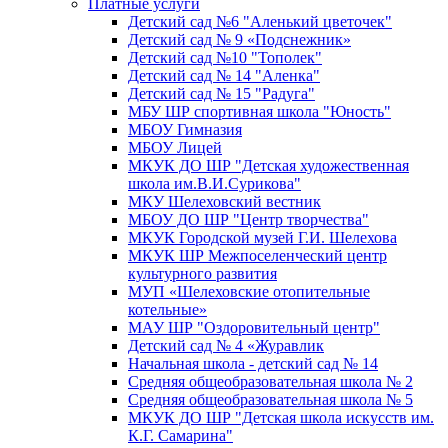
Платные услуги
Детский сад №6 "Аленький цветочек"
Детский сад № 9 «Подснежник»
Детский сад №10 "Тополек"
Детский сад № 14 "Аленка"
Детский сад № 15 "Радуга"
МБУ ШР спортивная школа "Юность"
МБОУ Гимназия
МБОУ Лицей
МКУК ДО ШР "Детская художественная
школа им.В.И.Сурикова"
МКУ Шелеховский вестник
МБОУ ДО ШР "Центр творчества"
МКУК Городской музей Г.И. Шелехова
МКУК ШР Межпоселенческий центр
культурного развития
МУП «Шелеховские отопительные
котельные»
МАУ ШР "Оздоровительный центр"
Детский сад № 4 «Журавлик
Начальная школа - детский сад № 14
Средняя общеобразовательная школа № 2
Средняя общеобразовательная школа № 5
МКУК ДО ШР "Детская школа искусств им.
К.Г. Самарина"