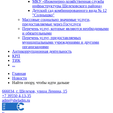
МКУ «Инженерно-хозяйственная служба
инфраструктуры Шелеховского района»
Детский сад комбинированного вида № 12
"Солнышко"
Массовые социально значимые услуги,
предоставляемые через Госуслуги
Перечень услуг, которые являются необходимыми
и обязательными
Перечень услуг, предоставляемых
муниципальными учреждениями и другими
организациями
Антикоррупционная деятельность
КРП
ТИК
...
Главная
Новости
Найти опору, чтобы идти дальше
666034, г. Шелехов, улица Ленина, 15
+7 39550 4-13-35
adm@sheladm.ru