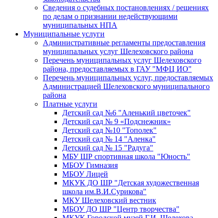
Сведения о судебных постановлениях / решениях
по делам о признании недействующими
муниципальных НПА
Муниципальные услуги
Административные регламенты предоставления
муниципальных услуг Шелеховского района
Перечень муниципальных услуг Шелеховского
района, предоставляемых в ГАУ "МФЦ ИО"
Перечень муниципальных услуг, предоставляемых
Администрацией Шелеховского муниципального
района
Платные услуги
Детский сад №6 "Аленький цветочек"
Детский сад № 9 «Подснежник»
Детский сад №10 "Тополек"
Детский сад № 14 "Аленка"
Детский сад № 15 "Радуга"
МБУ ШР спортивная школа "Юность"
МБОУ Гимназия
МБОУ Лицей
МКУК ДО ШР "Детская художественная
школа им.В.И.Сурикова"
МКУ Шелеховский вестник
МБОУ ДО ШР "Центр творчества"
МКУК Городской музей Г.И. Шелехова