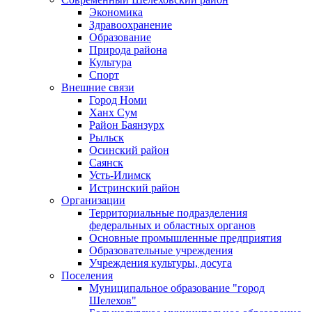
Экономика
Здравоохранение
Образование
Природа района
Культура
Спорт
Внешние связи
Город Номи
Ханх Сум
Район Баянзурх
Рыльск
Осинский район
Саянск
Усть-Илимск
Истринский район
Организации
Территориальные подразделения
федеральных и областных органов
Основные промышленные предприятия
Образовательные учреждения
Учреждения культуры, досуга
Поселения
Муниципальное образование "город
Шелехов"