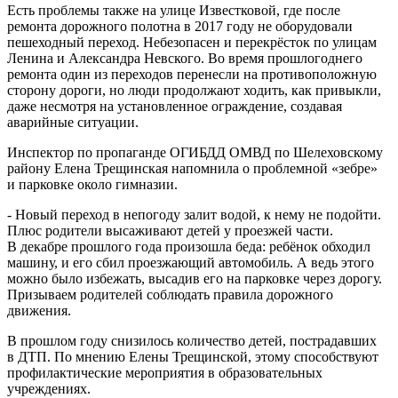
Есть проблемы также на улице Известковой, где после
ремонта дорожного полотна в 2017 году не оборудовали
пешеходный переход. Небезопасен и перекрёсток по улицам
Ленина и Александра Невского. Во время прошлогоднего
ремонта один из переходов перенесли на противоположную
сторону дороги, но люди продолжают ходить, как привыкли,
даже несмотря на установленное ограждение, создавая
аварийные ситуации.
Инспектор по пропаганде ОГИБДД ОМВД по Шелеховскому
району Елена Трещинская напомнила о проблемной «зебре»
и парковке около гимназии.
- Новый переход в непогоду залит водой, к нему не подойти.
Плюс родители высаживают детей у проезжей части.
В декабре прошлого года произошла беда: ребёнок обходил
машину, и его сбил проезжающий автомобиль. А ведь этого
можно было избежать, высадив его на парковке через дорогу.
Призываем родителей соблюдать правила дорожного
движения.
В прошлом году снизилось количество детей, пострадавших
в ДТП. По мнению Елены Трещинской, этому способствуют
профилактические мероприятия в образовательных
учреждениях.