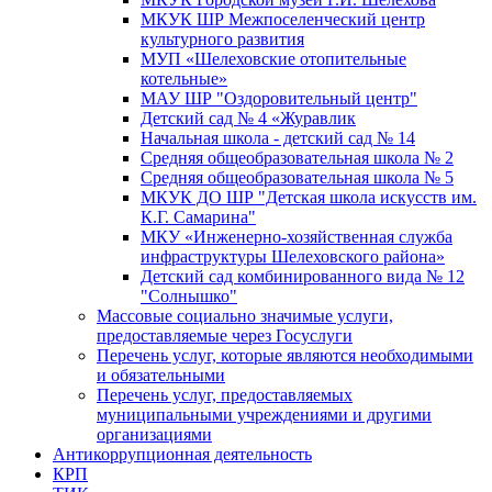
МКУК ШР Межпоселенческий центр
культурного развития
МУП «Шелеховские отопительные
котельные»
МАУ ШР "Оздоровительный центр"
Детский сад № 4 «Журавлик
Начальная школа - детский сад № 14
Средняя общеобразовательная школа № 2
Средняя общеобразовательная школа № 5
МКУК ДО ШР "Детская школа искусств им.
К.Г. Самарина"
МКУ «Инженерно-хозяйственная служба
инфраструктуры Шелеховского района»
Детский сад комбинированного вида № 12
"Солнышко"
Массовые социально значимые услуги,
предоставляемые через Госуслуги
Перечень услуг, которые являются необходимыми
и обязательными
Перечень услуг, предоставляемых
муниципальными учреждениями и другими
организациями
Антикоррупционная деятельность
КРП