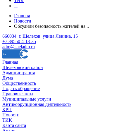
ТИК
...
Главная
Новости
Обсудили безопасность жителей на...
666034, г. Шелехов, улица Ленина, 15
+7 39550 4-13-35
adm@sheladm.ru
Главная
Шелеховский район
Администрация
Дума
Общественность
Подать обращение
Правовые акты
Муниципальные услуги
Антикоррупционная деятельность
КРП
Новости
ТИК
Карта сайта
Архив