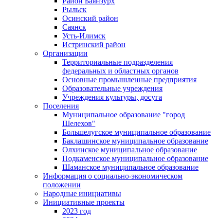
Район Баянзурх
Рыльск
Осинский район
Саянск
Усть-Илимск
Истринский район
Организации
Территориальные подразделения
федеральных и областных органов
Основные промышленные предприятия
Образовательные учреждения
Учреждения культуры, досуга
Поселения
Муниципальное образование "город
Шелехов"
Большелугское муниципальное образование
Баклашинское муниципальное образование
Олхинское муниципальное образование
Подкаменское муниципальное образование
Шаманское муниципальное образование
Информация о социально-экономическом
положении
Народные инициативы
Инициативные проекты
2023 год