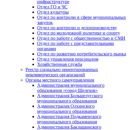
инфраструктуре
Отдел ГО и ЧС
Отдел культуры
Отдел по контролю в сфере муниципальных
закупок
Отдел по контролю и делопроизводству
Отдел по молодежной политике и спорту
Отдел по работе с общественностью и СМИ
Отдел по работе с представительными
органами
Отдел по развитию потребительского рынка
Отдел управления персоналом
Хозяйственная служба
Реестр социально ориентированных
некоммерческих организаций
Органы местного самоуправления
Администрация муниципального
образования «город Шелехов»
Администрация Большелугского
муниципального образования
Администрация Олхинского
муниципального образования
Администрация Подкаменского
муниципального образования
Администрация Баклашинского