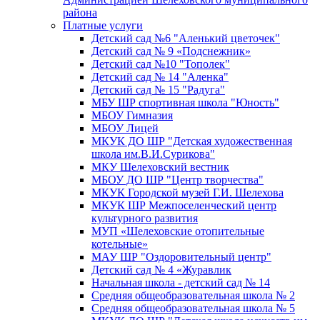
района
Платные услуги
Детский сад №6 "Аленький цветочек"
Детский сад № 9 «Подснежник»
Детский сад №10 "Тополек"
Детский сад № 14 "Аленка"
Детский сад № 15 "Радуга"
МБУ ШР спортивная школа "Юность"
МБОУ Гимназия
МБОУ Лицей
МКУК ДО ШР "Детская художественная
школа им.В.И.Сурикова"
МКУ Шелеховский вестник
МБОУ ДО ШР "Центр творчества"
МКУК Городской музей Г.И. Шелехова
МКУК ШР Межпоселенческий центр
культурного развития
МУП «Шелеховские отопительные
котельные»
МАУ ШР "Оздоровительный центр"
Детский сад № 4 «Журавлик
Начальная школа - детский сад № 14
Средняя общеобразовательная школа № 2
Средняя общеобразовательная школа № 5