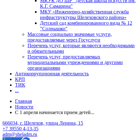
МКУК ДО ШР "Детская школа искусств им.
К.Г. Самарина"
МКУ «Инженерно-хозяйственная служба
инфраструктуры Шелеховского района»
Детский сад комбинированного вида № 12
"Солнышко"
Массовые социально значимые услуги,
предоставляемые через Госуслуги
Перечень услуг, которые являются необходимыми
и обязательными
Перечень услуг, предоставляемых
муниципальными учреждениями и другими
организациями
Антикоррупционная деятельность
КРП
ТИК
...
Главная
Новости
С 1 апреля начинается прием детей...
666034, г. Шелехов, улица Ленина, 15
+7 39550 4-13-35
adm@sheladm.ru