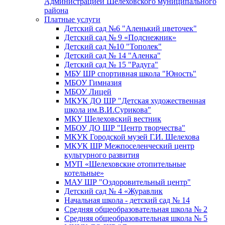
Администрацией Шелеховского муниципального
района
Платные услуги
Детский сад №6 "Аленький цветочек"
Детский сад № 9 «Подснежник»
Детский сад №10 "Тополек"
Детский сад № 14 "Аленка"
Детский сад № 15 "Радуга"
МБУ ШР спортивная школа "Юность"
МБОУ Гимназия
МБОУ Лицей
МКУК ДО ШР "Детская художественная
школа им.В.И.Сурикова"
МКУ Шелеховский вестник
МБОУ ДО ШР "Центр творчества"
МКУК Городской музей Г.И. Шелехова
МКУК ШР Межпоселенческий центр
культурного развития
МУП «Шелеховские отопительные
котельные»
МАУ ШР "Оздоровительный центр"
Детский сад № 4 «Журавлик
Начальная школа - детский сад № 14
Средняя общеобразовательная школа № 2
Средняя общеобразовательная школа № 5