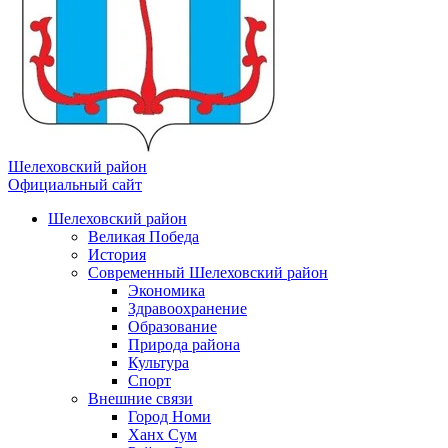
Шелеховский район
Официальный сайт
Шелеховский район
Великая Победа
История
Современный Шелеховский район
Экономика
Здравоохранение
Образование
Природа района
Культура
Спорт
Внешние связи
Город Номи
Ханх Сум