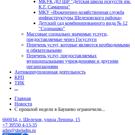
МКУК ДО ШР "Детская школа искусств им.
К.Г. Самарина"
МКУ «Инженерно-хозяйственная служба
инфраструктуры Шелеховского района»
Детский сад комбинированного вида № 12
"Солнышко"
Массовые социально значимые услуги,
предоставляемые через Госуслуги
Перечень услуг, которые являются необходимыми
и обязательными
Перечень услуг, предоставляемых
муниципальными учреждениями и другими
организациями
Антикоррупционная деятельность
КРП
ТИК
...
Главная
Новости
С прошлой недели в Баушево ограничили...
666034, г. Шелехов, улица Ленина, 15
+7 39550 4-13-35
adm@sheladm.ru