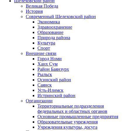
Шелеховский район
Великая Победа
История
Современный Шелеховский район
Экономика
Здравоохранение
Образование
Природа района
Культура
Спорт
Внешние связи
Город Номи
Ханх Сум
Район Баянзурх
Рыльск
Осинский район
Саянск
Усть-Илимск
Истринский район
Организации
Территориальные подразделения
федеральных и областных органов
Основные промышленные предприятия
Образовательные учреждения
Учреждения культуры, досуга