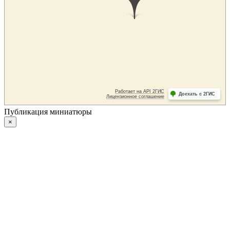
Публикация миниатюры
×