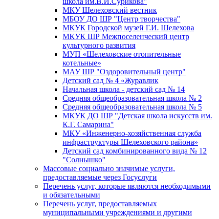
школа им.В.И.Сурикова"
МКУ Шелеховский вестник
МБОУ ДО ШР "Центр творчества"
МКУК Городской музей Г.И. Шелехова
МКУК ШР Межпоселенческий центр
культурного развития
МУП «Шелеховские отопительные
котельные»
МАУ ШР "Оздоровительный центр"
Детский сад № 4 «Журавлик
Начальная школа - детский сад № 14
Средняя общеобразовательная школа № 2
Средняя общеобразовательная школа № 5
МКУК ДО ШР "Детская школа искусств им.
К.Г. Самарина"
МКУ «Инженерно-хозяйственная служба
инфраструктуры Шелеховского района»
Детский сад комбинированного вида № 12
"Солнышко"
Массовые социально значимые услуги,
предоставляемые через Госуслуги
Перечень услуг, которые являются необходимыми
и обязательными
Перечень услуг, предоставляемых
муниципальными учреждениями и другими