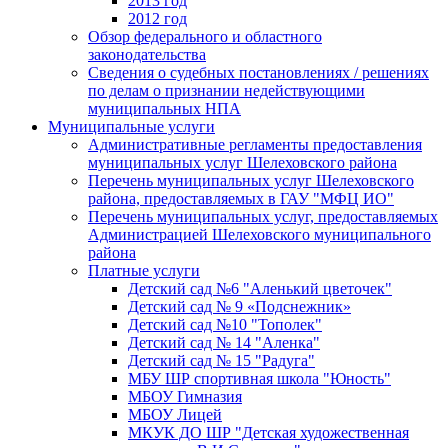
2013 год
2012 год
Обзор федерального и областного
законодательства
Сведения о судебных постановлениях / решениях
по делам о признании недействующими
муниципальных НПА
Муниципальные услуги
Административные регламенты предоставления
муниципальных услуг Шелеховского района
Перечень муниципальных услуг Шелеховского
района, предоставляемых в ГАУ "МФЦ ИО"
Перечень муниципальных услуг, предоставляемых
Администрацией Шелеховского муниципального
района
Платные услуги
Детский сад №6 "Аленький цветочек"
Детский сад № 9 «Подснежник»
Детский сад №10 "Тополек"
Детский сад № 14 "Аленка"
Детский сад № 15 "Радуга"
МБУ ШР спортивная школа "Юность"
МБОУ Гимназия
МБОУ Лицей
МКУК ДО ШР "Детская художественная