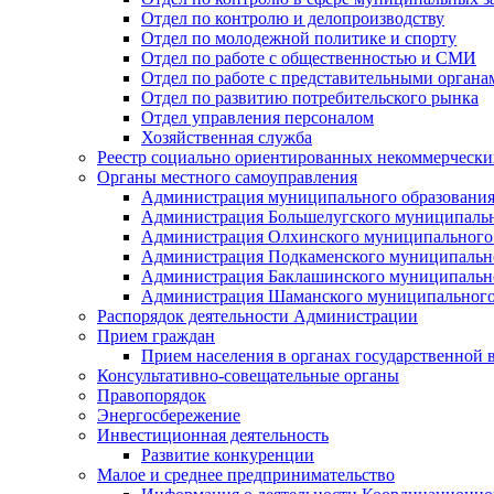
Отдел по контролю и делопроизводству
Отдел по молодежной политике и спорту
Отдел по работе с общественностью и СМИ
Отдел по работе с представительными органа
Отдел по развитию потребительского рынка
Отдел управления персоналом
Хозяйственная служба
Реестр социально ориентированных некоммерчески
Органы местного самоуправления
Администрация муниципального образования
Администрация Большелугского муниципальн
Администрация Олхинского муниципального 
Администрация Подкаменского муниципально
Администрация Баклашинского муниципально
Администрация Шаманского муниципального
Распорядок деятельности Администрации
Прием граждан
Прием населения в органах государственной 
Консультативно-совещательные органы
Правопорядок
Энергосбережение
Инвестиционная деятельность
Развитие конкуренции
Малое и среднее предпринимательство