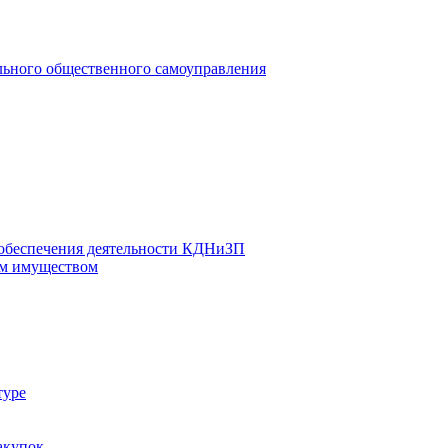
льного общественного самоуправления
 обеспечения деятельности КДНиЗП
м имуществом
туре
акупок