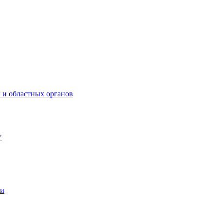
 и областных органов
"
ии