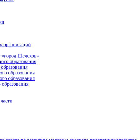
ми
х организаций
 «город Шелехов»
ого образования
образования
го образования
го образования
 образования
власти