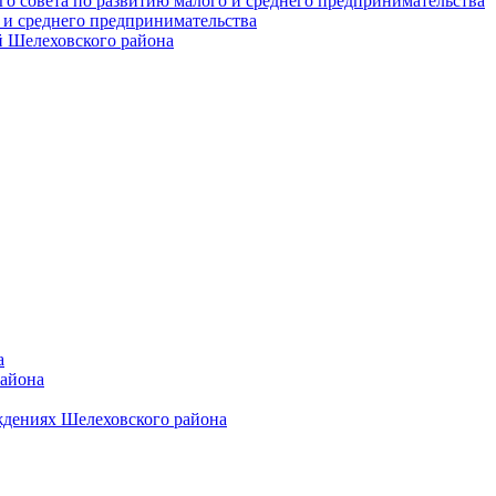
о совета по развитию малого и среднего предпринимательства
 и среднего предпринимательства
 Шелеховского района
а
района
ждениях Шелеховского района