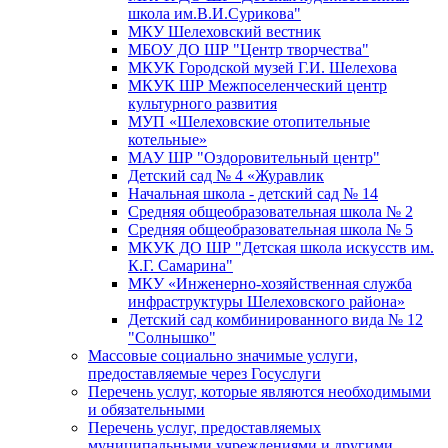
школа им.В.И.Сурикова"
МКУ Шелеховский вестник
МБОУ ДО ШР "Центр творчества"
МКУК Городской музей Г.И. Шелехова
МКУК ШР Межпоселенческий центр
культурного развития
МУП «Шелеховские отопительные
котельные»
МАУ ШР "Оздоровительный центр"
Детский сад № 4 «Журавлик
Начальная школа - детский сад № 14
Средняя общеобразовательная школа № 2
Средняя общеобразовательная школа № 5
МКУК ДО ШР "Детская школа искусств им.
К.Г. Самарина"
МКУ «Инженерно-хозяйственная служба
инфраструктуры Шелеховского района»
Детский сад комбинированного вида № 12
"Солнышко"
Массовые социально значимые услуги,
предоставляемые через Госуслуги
Перечень услуг, которые являются необходимыми
и обязательными
Перечень услуг, предоставляемых
муниципальными учреждениями и другими