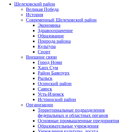
Шелеховский район
Великая Победа
История
Современный Шелеховский район
Экономика
Здравоохранение
Образование
Природа района
Культура
Спорт
Внешние связи
Город Номи
Ханх Сум
Район Баянзурх
Рыльск
Осинский район
Саянск
Усть-Илимск
Истринский район
Организации
Территориальные подразделения
федеральных и областных органов
Основные промышленные предприятия
Образовательные учреждения
Учреждения культуры, досуга