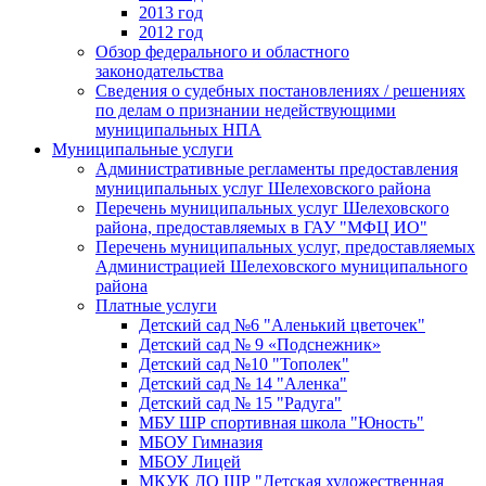
2013 год
2012 год
Обзор федерального и областного
законодательства
Сведения о судебных постановлениях / решениях
по делам о признании недействующими
муниципальных НПА
Муниципальные услуги
Административные регламенты предоставления
муниципальных услуг Шелеховского района
Перечень муниципальных услуг Шелеховского
района, предоставляемых в ГАУ "МФЦ ИО"
Перечень муниципальных услуг, предоставляемых
Администрацией Шелеховского муниципального
района
Платные услуги
Детский сад №6 "Аленький цветочек"
Детский сад № 9 «Подснежник»
Детский сад №10 "Тополек"
Детский сад № 14 "Аленка"
Детский сад № 15 "Радуга"
МБУ ШР спортивная школа "Юность"
МБОУ Гимназия
МБОУ Лицей
МКУК ДО ШР "Детская художественная