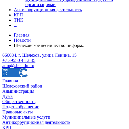
организациями
Антикоррупционная деятельность
КРП
ТИК
...
Главная
Новости
Шелеховское лесничество информ...
666034, г. Шелехов, улица Ленина, 15
+7 39550 4-13-35
adm@sheladm.ru
Главная
Шелеховский район
Администрация
Дума
Общественность
Подать обращение
Правовые акты
Муниципальные услуги
Антикоррупционная деятельность
КРП