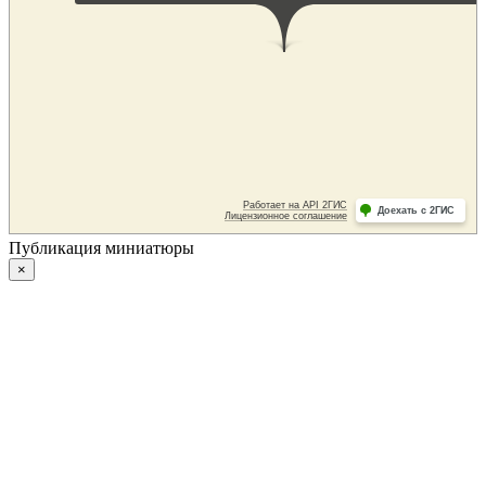
Публикация миниатюры
×