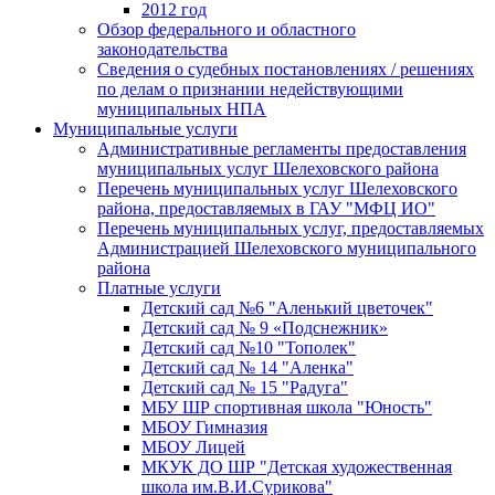
2012 год
Обзор федерального и областного
законодательства
Сведения о судебных постановлениях / решениях
по делам о признании недействующими
муниципальных НПА
Муниципальные услуги
Административные регламенты предоставления
муниципальных услуг Шелеховского района
Перечень муниципальных услуг Шелеховского
района, предоставляемых в ГАУ "МФЦ ИО"
Перечень муниципальных услуг, предоставляемых
Администрацией Шелеховского муниципального
района
Платные услуги
Детский сад №6 "Аленький цветочек"
Детский сад № 9 «Подснежник»
Детский сад №10 "Тополек"
Детский сад № 14 "Аленка"
Детский сад № 15 "Радуга"
МБУ ШР спортивная школа "Юность"
МБОУ Гимназия
МБОУ Лицей
МКУК ДО ШР "Детская художественная
школа им.В.И.Сурикова"