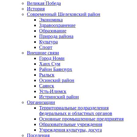
Великая Победа
История
Современный Шелеховский район
Экономика
Здравоохранение
Образование
Природа района
Культура
Спорт
Внешние связи
Город Номи
Ханх Сум
Район Баянзурх
Рыльск
Осинский район
Саянск
Усть-Илимск
Истринский район
Организации
Территориальные подразделения
федеральных и областных органов
Основные промышленные предприятия
Образовательные учреждения
Учреждения культуры, досуга
Поселения