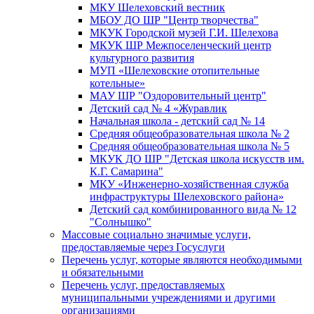
МКУ Шелеховский вестник
МБОУ ДО ШР "Центр творчества"
МКУК Городской музей Г.И. Шелехова
МКУК ШР Межпоселенческий центр
культурного развития
МУП «Шелеховские отопительные
котельные»
МАУ ШР "Оздоровительный центр"
Детский сад № 4 «Журавлик
Начальная школа - детский сад № 14
Средняя общеобразовательная школа № 2
Средняя общеобразовательная школа № 5
МКУК ДО ШР "Детская школа искусств им.
К.Г. Самарина"
МКУ «Инженерно-хозяйственная служба
инфраструктуры Шелеховского района»
Детский сад комбинированного вида № 12
"Солнышко"
Массовые социально значимые услуги,
предоставляемые через Госуслуги
Перечень услуг, которые являются необходимыми
и обязательными
Перечень услуг, предоставляемых
муниципальными учреждениями и другими
организациями