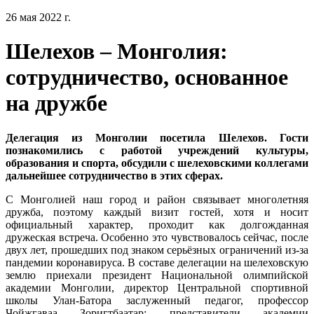
26 мая 2022 г.
Шелехов – Монголия:
сотрудничество, основанное
на дружбе
Делегация из Монголии посетила Шелехов. Гости
познакомились с работой учреждений культуры,
образования и спорта, обсудили с шелеховскими коллегами
дальнейшее сотрудничество в этих сферах.
С Монголией наш город и район связывает многолетняя
дружба, поэтому каждый визит гостей, хотя и носит
официальный характер, проходит как долгожданная
дружеская встреча. Особенно это чувствовалось сейчас, после
двух лет, прошедших под знаком серьёзных ограничений из-за
пандемии коронавируса. В составе делегации на шелеховскую
землю приехали президент Национальной олимпийской
академии Монголии, директор Центральной спортивной
школы Улан-Батора заслуженный педагог, профессор
Чойжгаваа Зоригтбаатар; представители академии