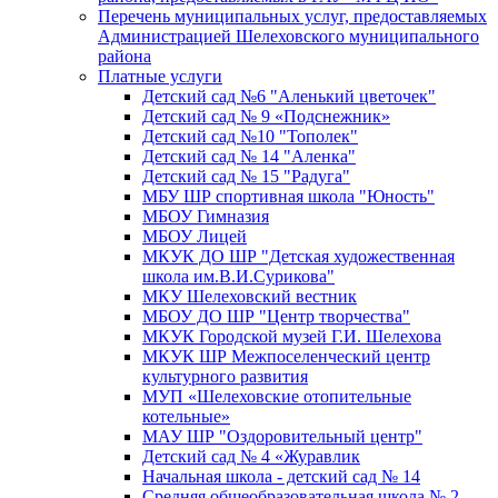
Перечень муниципальных услуг, предоставляемых
Администрацией Шелеховского муниципального
района
Платные услуги
Детский сад №6 "Аленький цветочек"
Детский сад № 9 «Подснежник»
Детский сад №10 "Тополек"
Детский сад № 14 "Аленка"
Детский сад № 15 "Радуга"
МБУ ШР спортивная школа "Юность"
МБОУ Гимназия
МБОУ Лицей
МКУК ДО ШР "Детская художественная
школа им.В.И.Сурикова"
МКУ Шелеховский вестник
МБОУ ДО ШР "Центр творчества"
МКУК Городской музей Г.И. Шелехова
МКУК ШР Межпоселенческий центр
культурного развития
МУП «Шелеховские отопительные
котельные»
МАУ ШР "Оздоровительный центр"
Детский сад № 4 «Журавлик
Начальная школа - детский сад № 14
Средняя общеобразовательная школа № 2