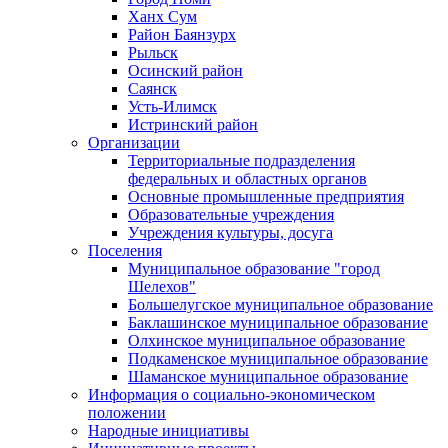
Ханх Сум
Район Баянзурх
Рыльск
Осинский район
Саянск
Усть-Илимск
Истринский район
Организации
Территориальные подразделения
федеральных и областных органов
Основные промышленные предприятия
Образовательные учреждения
Учреждения культуры, досуга
Поселения
Муниципальное образование "город
Шелехов"
Большелугское муниципальное образование
Баклашинское муниципальное образование
Олхинское муниципальное образование
Подкаменское муниципальное образование
Шаманское муниципальное образование
Информация о социально-экономическом
положении
Народные инициативы