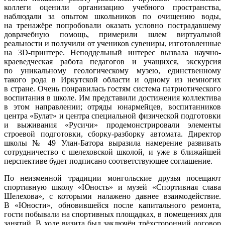
коллеги оценили организацию учебного пространства,
наблюдали за опытом школьников по очищению воды,
на тренажёре попробовали оказать условно пострадавшему
доврачебную помощь, примерили шлем виртуальной
реальности и получили от учеников сувениры, изготовленные
на 3D-принтере. Неподдельный интерес вызвала научно-
краеведческая работа педагогов и учащихся, экскурсия
по уникальному геологическому музею, единственному
такого рода в Иркутской области и одному из немногих
в стране. Очень понравилась гостям система патриотического
воспитания в школе. Им представили достижения коллектива
в этом направлении; отряды юнармейцев, воспитанников
центра «Булат» и центра специальной физической подготовки
и выживания «Русичи» продемонстрировали элементы
строевой подготовки, сборку-разборку автомата. Директор
школы № 49 Улан-Батора выразила намерение развивать
сотрудничество с шелеховской школой, и уже в ближайшей
перспективе будет подписано соответствующее соглашение.
По неизменной традиции монгольские друзья посещают
спортивную школу «Юность» и музей «Спортивная слава
Шелехова», с которыми налажено давнее взаимодействие.
В «Юности», обновившейся после капитального ремонта,
гости побывали на спортивных площадках, в помещениях для
занятий. В ходе визита был заключён трёхсторонний договор