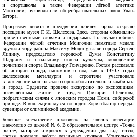
и спортшколы, а также Федерации лёгкой атлетики
Монголии; руководители общеобразовательных школ Улан-
Батора.
Программу визита в преддверии юбилея города открыло
посещение музея Г. И. Шелехова. Здесь стороны обменялись
приветственными словами и подарками. По случаю юбилея
Федерации лёгкой атлетики Монголии памятные медали
вручили мэру района Максиму Модину, главе города Сергею
Липину, председателю городской Думы Константину
Шадрину и начальнику отдела культуры, молодёжной
политики и спорта Владимиру Гончаренко. Гостям рассказали
об истории города, напомнив о том, как в 1970-х годах
шелеховские металлурги и строители участвовали
в возведении монгольского горно-обогатительного комбината
и города Эрдэнэта; провели экскурсию по экспозициям,
посвящённым жизни и трудам Григория Шелехова,
побратимским связям с японским городом Номи, сибирской
природе. В коллекцию музея господин Зоригтбаатар передал
сувениры от олимпийской академии.
Большое впечатление произвело на членов делегации
знакомство со школой № 6. В образовательном центре «Точка
роста», который открылся в учреждении два года назад,
гостям показали работу различных кружков. Монгольские