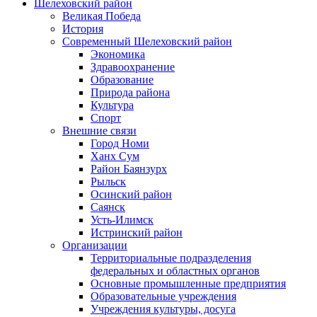
Шелеховский район
Великая Победа
История
Современный Шелеховский район
Экономика
Здравоохранение
Образование
Природа района
Культура
Спорт
Внешние связи
Город Номи
Ханх Сум
Район Баянзурх
Рыльск
Осинский район
Саянск
Усть-Илимск
Истринский район
Организации
Территориальные подразделения
федеральных и областных органов
Основные промышленные предприятия
Образовательные учреждения
Учреждения культуры, досуга