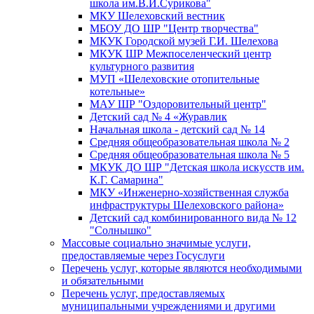
школа им.В.И.Сурикова"
МКУ Шелеховский вестник
МБОУ ДО ШР "Центр творчества"
МКУК Городской музей Г.И. Шелехова
МКУК ШР Межпоселенческий центр
культурного развития
МУП «Шелеховские отопительные
котельные»
МАУ ШР "Оздоровительный центр"
Детский сад № 4 «Журавлик
Начальная школа - детский сад № 14
Средняя общеобразовательная школа № 2
Средняя общеобразовательная школа № 5
МКУК ДО ШР "Детская школа искусств им.
К.Г. Самарина"
МКУ «Инженерно-хозяйственная служба
инфраструктуры Шелеховского района»
Детский сад комбинированного вида № 12
"Солнышко"
Массовые социально значимые услуги,
предоставляемые через Госуслуги
Перечень услуг, которые являются необходимыми
и обязательными
Перечень услуг, предоставляемых
муниципальными учреждениями и другими