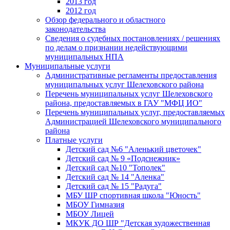
2013 год
2012 год
Обзор федерального и областного
законодательства
Сведения о судебных постановлениях / решениях
по делам о признании недействующими
муниципальных НПА
Муниципальные услуги
Административные регламенты предоставления
муниципальных услуг Шелеховского района
Перечень муниципальных услуг Шелеховского
района, предоставляемых в ГАУ "МФЦ ИО"
Перечень муниципальных услуг, предоставляемых
Администрацией Шелеховского муниципального
района
Платные услуги
Детский сад №6 "Аленький цветочек"
Детский сад № 9 «Подснежник»
Детский сад №10 "Тополек"
Детский сад № 14 "Аленка"
Детский сад № 15 "Радуга"
МБУ ШР спортивная школа "Юность"
МБОУ Гимназия
МБОУ Лицей
МКУК ДО ШР "Детская художественная