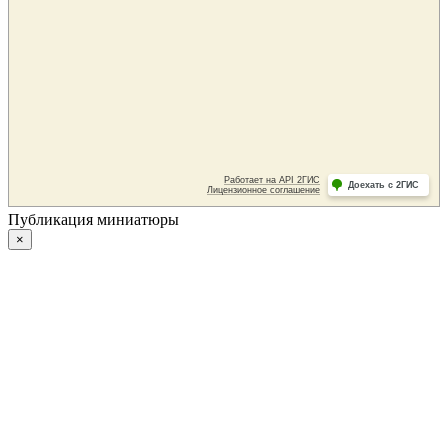
Публикация миниатюры
×