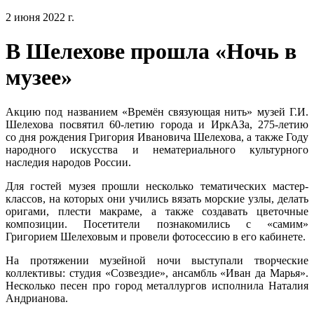
2 июня 2022 г.
В Шелехове прошла «Ночь в
музее»
Акцию под названием «Времён связующая нить» музей Г.И.
Шелехова посвятил 60-летию города и ИркАЗа, 275-летию
со дня рождения Григория Ивановича Шелехова, а также Году
народного искусства и нематериального культурного
наследия народов России.
Для гостей музея прошли несколько тематических мастер-
классов, на которых они учились вязать морские узлы, делать
оригами, плести макраме, а также создавать цветочные
композиции. Посетители познакомились с «самим»
Григорием Шелеховым и провели фотосессию в его кабинете.
На протяжении музейной ночи выступали творческие
коллективы: студия «Созвездие», ансамбль «Иван да Марья».
Несколько песен про город металлургов исполнила Наталия
Андрианова.