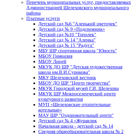
Перечень муниципальных услуг, предоставляемых
Администрацией Шелеховского муниципального
района
Платные услуги
Детский сад №6 "Аленький цветочек"
Детский сад № 9 «Подснежник»
Детский сад №10 "Тополек"
Детский сад № 14 "Аленка"
Детский сад № 15 "Радуга"
МБУ ШР спортивная школа "Юность"
МБОУ Гимназия
МБОУ Лицей
МКУК ДО ШР "Детская художественная
школа им.В.И.Сурикова"
МКУ Шелеховский вестник
МБОУ ДО ШР "Центр творчества"
МКУК Городской музей Г.И. Шелехова
МКУК ШР Межпоселенческий центр
культурного развития
МУП «Шелеховские отопительные
котельные»
МАУ ШР "Оздоровительный центр"
Детский сад № 4 «Журавлик
Начальная школа - детский сад № 14
Средняя общеобразовательная школа № 2