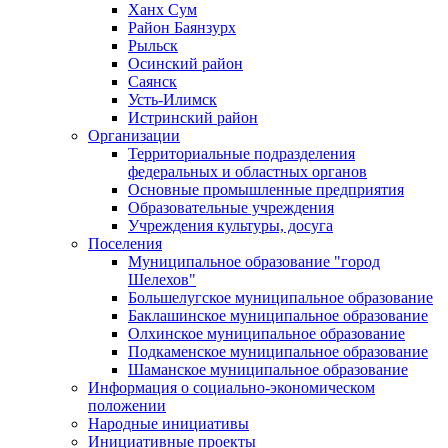
Ханх Сум
Район Баянзурх
Рыльск
Осинский район
Саянск
Усть-Илимск
Истринский район
Организации
Территориальные подразделения
федеральных и областных органов
Основные промышленные предприятия
Образовательные учреждения
Учреждения культуры, досуга
Поселения
Муниципальное образование "город
Шелехов"
Большелугское муниципальное образование
Баклашинское муниципальное образование
Олхинское муниципальное образование
Подкаменское муниципальное образование
Шаманское муниципальное образование
Информация о социально-экономическом
положении
Народные инициативы
Инициативные проекты