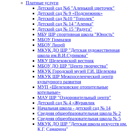
Платные услуги
Детский сад №6 "Аленький цветочек"
Детский сад № 9 «Подснежник»
Детский сад №10 "Тополек"
Детский сад № 14 "Аленка"
Детский сад № 15 "Радуга"
МБУ ШР спортивная школа "Юность"
МБОУ Гимназия
МБОУ Лицей
МКУК ДО ШР "Детская художественная
школа им.В.И.Сурикова"
МКУ Шелеховский вестник
МБОУ ДО ШР "Центр творчества"
МКУК Городской музей Г.И. Шелехова
МКУК ШР Межпоселенческий центр
культурного развития
МУП «Шелеховские отопительные
котельные»
МАУ ШР "Оздоровительный центр"
Детский сад № 4 «Журавлик
Начальная школа - детский сад № 14
Средняя общеобразовательная школа № 2
Средняя общеобразовательная школа № 5
МКУК ДО ШР "Детская школа искусств им.
К.Г. Самарина"