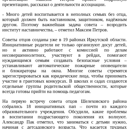
презентацию, рассказал о деятельности ассоциации.
- Много детей воспитывается в неполных семьях без отца,
который должен быть наставником, защитником, надёжным
другом. Поэтому важнейшая задача совета – возродить
институт наставничества, – отметил Максим Петров.
Советы отцов созданы уже в 19 районах Иркутской области.
Инициативные родители не только организуют досуг детей,
но и активно работают с комиссией по делам
несовершеннолетних, участвуют в рейдах, помогают
нуждающимся семьям создавать безопасные условия –
устанавливают автоматические пожарные оповещатели
и блокираторы на окна. Многие советы стремятся
зарегистрироваться как юридические лица, чтобы принимать
участие в грантовых конкурсах. В школах и садах создаются
отдельные группы родительской общественности, которые
всегда готовы прийти на помощь педагогам.
На первую встречу совета отцов Шелеховского района
собрались 18 инициативных пап – почти из каждого
образовательного учреждения. Обсудили, какие проблемы
в воспитании подрастающего поколения их волнуют.
Александр Пак отметил, что заниматься с детьми нужно,
начиная с детсадовского возраста. Что касается трудных