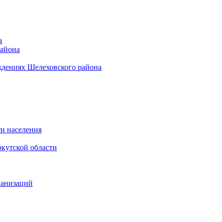
а
района
ждениях Шелеховского района
и населения
кутской области
ганизаций