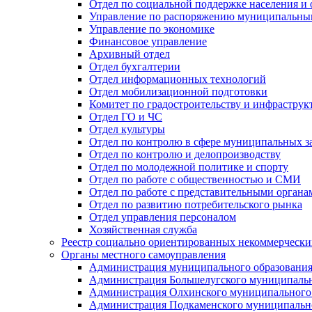
Отдел по социальной поддержке населения и
Управление по распоряжению муниципальны
Управление по экономике
Финансовое управление
Архивный отдел
Отдел бухгалтерии
Отдел информационных технологий
Отдел мобилизационной подготовки
Комитет по градостроительству и инфраструк
Отдел ГО и ЧС
Отдел культуры
Отдел по контролю в сфере муниципальных з
Отдел по контролю и делопроизводству
Отдел по молодежной политике и спорту
Отдел по работе с общественностью и СМИ
Отдел по работе с представительными органа
Отдел по развитию потребительского рынка
Отдел управления персоналом
Хозяйственная служба
Реестр социально ориентированных некоммерчески
Органы местного самоуправления
Администрация муниципального образования
Администрация Большелугского муниципальн
Администрация Олхинского муниципального 
Администрация Подкаменского муниципально