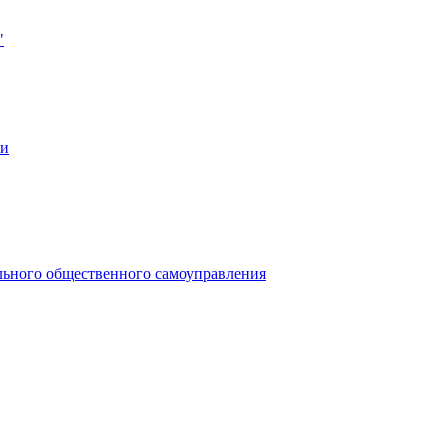
"
ии
льного общественного самоуправления