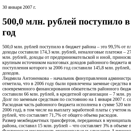
30 января 2007 г.
500,0 млн. рублей поступило в
год
500,0 млн. рублей поступило в бюджет района – это 99,5% от 
доходы составили 174,3 млн. рублей, неналоговые платежи – 27
млн. рублей, доходы от предпринимательской и иной, приносящ
крупным источником налоговых доходов районного бюджета яв
поступления которого за 2006 год составили 145,8 млн. рублей
доходов.
Людмила Антоненкова – начальник финуправления администр
отметила, что в 2006 году были привлечены заемные средства в
своевременного финансирования обязательств районного бюд
составили 66 млн. рублей, в кредитной организации – 7 млн. р
Долг по заемным средствам по состоянию на 1 января 2007 г. с
Расходная часть районного бюджета исполнена в сумме 520 млн
2006 год), в том числе на выплату заработной платы с учетом 
рублей, что составляет 71,7% от общего объема расходов.
Размер межбюджетных трансфертов, переданных в муниципал
района, составил 15 млн. рублей – что составляет 3% в объем
Фактическая численность муниципальных служащих Администр