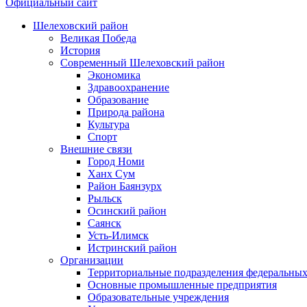
Официальный сайт
Шелеховский район
Великая Победа
История
Современный Шелеховский район
Экономика
Здравоохранение
Образование
Природа района
Культура
Спорт
Внешние связи
Город Номи
Ханх Сум
Район Баянзурх
Рыльск
Осинский район
Саянск
Усть-Илимск
Истринский район
Организации
Территориальные подразделения федеральных
Основные промышленные предприятия
Образовательные учреждения