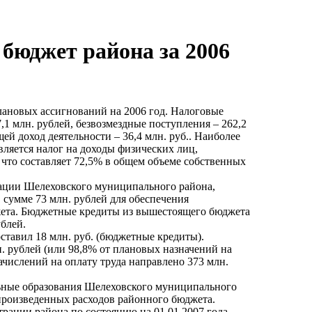
 бюджет района за 2006
плановых ассигнований на 2006 год. Налоговые
,1 млн. рублей, безвозмездные поступления – 262,2
ей доход деятельности – 36,4 млн. руб.. Наиболее
ляется налог на доходы физических лиц,
, что составляет 72,5% в общем объеме собственных
ации Шелеховского муниципального района,
 сумме 73 млн. рублей для обеспечения
жета. Бюджетные кредиты из вышестоящего бюджета
ублей.
оставил 18 млн. руб. (бюджетные кредиты).
. рублей (или 98,8% от плановых назначений на
начислений на оплату труда направлено 373 млн.
ьные образования Шелеховского муниципального
е произведенных расходов районного бюджета.
ации района по состоянию на 01.01.2007 года