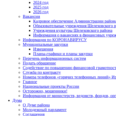
2024 год
2025 год
2026 год
Вакансии
Кадровое обеспечение Администрации район
Образовательные учреждения Шелеховского 
Учреждения культуры Шелеховского района
Информация о вакансиях в финансовых учре
Информация по КОРОНАВИРУСУ
Муниципальные закупки
Извещения
Планы-графики и планы закупки
Перечень информационных систем
Подать обращение
Содействие по повышению финансовой грамотност
Служба по контракту
Номера телефонов «горячих телефонных линий» Ир
Главное
Национальные проекты России
Осторожно, мошенники!
Информация от министерств, ведомств, фондов, ор
Дума
О Думе района
Молодежный парламент
Соглашения