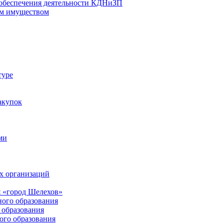
 обеспечения деятельности КДНиЗП
м имуществом
туре
акупок
ми
х организаций
 «город Шелехов»
ого образования
образования
го образования