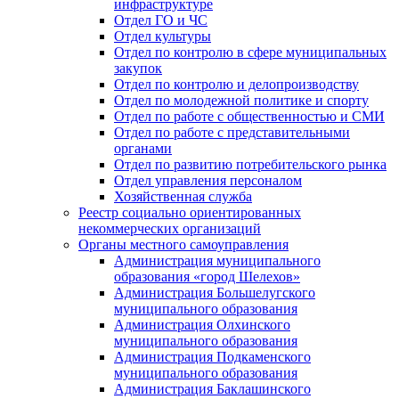
инфраструктуре
Отдел ГО и ЧС
Отдел культуры
Отдел по контролю в сфере муниципальных
закупок
Отдел по контролю и делопроизводству
Отдел по молодежной политике и спорту
Отдел по работе с общественностью и СМИ
Отдел по работе с представительными
органами
Отдел по развитию потребительского рынка
Отдел управления персоналом
Хозяйственная служба
Реестр социально ориентированных
некоммерческих организаций
Органы местного самоуправления
Администрация муниципального
образования «город Шелехов»
Администрация Большелугского
муниципального образования
Администрация Олхинского
муниципального образования
Администрация Подкаменского
муниципального образования
Администрация Баклашинского