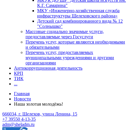
МКУК ДО ШР "Детская школа искусств им.
К.Г. Самарина"
МКУ «Инженерно-хозяйственная служба
инфраструктуры Шелеховского района»
Детский сад комбинированного вида № 12
"Солнышко"
Массовые социально значимые услуги,
предоставляемые через Госуслуги
Перечень услуг, которые являются необходимыми
и обязательными
Перечень услуг, предоставляемых
муниципальными учреждениями и другими
организациями
Антикоррупционная деятельность
КРП
ТИК
...
Главная
Новости
Наша золотая молодёжь!
666034, г. Шелехов, улица Ленина, 15
+7 39550 4-13-35
adm@sheladm.ru