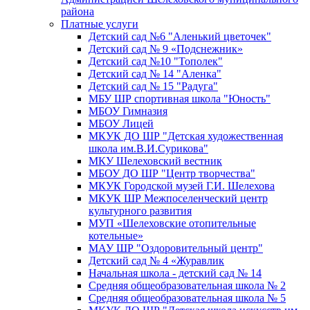
района
Платные услуги
Детский сад №6 "Аленький цветочек"
Детский сад № 9 «Подснежник»
Детский сад №10 "Тополек"
Детский сад № 14 "Аленка"
Детский сад № 15 "Радуга"
МБУ ШР спортивная школа "Юность"
МБОУ Гимназия
МБОУ Лицей
МКУК ДО ШР "Детская художественная
школа им.В.И.Сурикова"
МКУ Шелеховский вестник
МБОУ ДО ШР "Центр творчества"
МКУК Городской музей Г.И. Шелехова
МКУК ШР Межпоселенческий центр
культурного развития
МУП «Шелеховские отопительные
котельные»
МАУ ШР "Оздоровительный центр"
Детский сад № 4 «Журавлик
Начальная школа - детский сад № 14
Средняя общеобразовательная школа № 2
Средняя общеобразовательная школа № 5