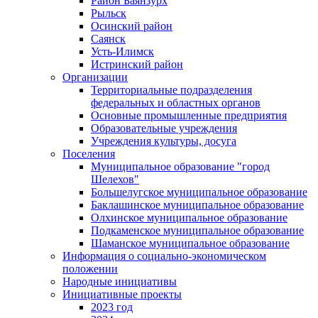
Район Баянзурх
Рыльск
Осинский район
Саянск
Усть-Илимск
Истринский район
Организации
Территориальные подразделения
федеральных и областных органов
Основные промышленные предприятия
Образовательные учреждения
Учреждения культуры, досуга
Поселения
Муниципальное образование "город
Шелехов"
Большелугское муниципальное образование
Баклашинское муниципальное образование
Олхинское муниципальное образование
Подкаменское муниципальное образование
Шаманское муниципальное образование
Информация о социально-экономическом
положении
Народные инициативы
Инициативные проекты
2023 год