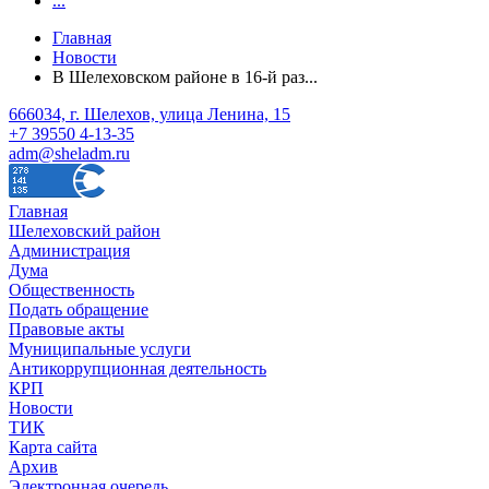
...
Главная
Новости
В Шелеховском районе в 16-й раз...
666034, г. Шелехов, улица Ленина, 15
+7 39550 4-13-35
adm@sheladm.ru
Главная
Шелеховский район
Администрация
Дума
Общественность
Подать обращение
Правовые акты
Муниципальные услуги
Антикоррупционная деятельность
КРП
Новости
ТИК
Карта сайта
Архив
Электронная очередь