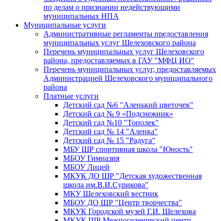
по делам о признании недействующими
муниципальных НПА
Муниципальные услуги
Административные регламенты предоставления
муниципальных услуг Шелеховского района
Перечень муниципальных услуг Шелеховского
района, предоставляемых в ГАУ "МФЦ ИО"
Перечень муниципальных услуг, предоставляемых
Администрацией Шелеховского муниципального
района
Платные услуги
Детский сад №6 "Аленький цветочек"
Детский сад № 9 «Подснежник»
Детский сад №10 "Тополек"
Детский сад № 14 "Аленка"
Детский сад № 15 "Радуга"
МБУ ШР спортивная школа "Юность"
МБОУ Гимназия
МБОУ Лицей
МКУК ДО ШР "Детская художественная
школа им.В.И.Сурикова"
МКУ Шелеховский вестник
МБОУ ДО ШР "Центр творчества"
МКУК Городской музей Г.И. Шелехова
МКУК ШР Межпоселенческий центр