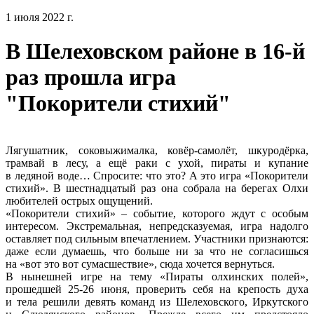
1 июля 2022 г.
В Шелеховском районе в 16-й
раз прошла игра
"Покорители стихий"
Лягушатник, соковыжималка, ковёр-самолёт, шкуродёрка,
трамвай в лесу, а ещё раки с ухой, пираты и купание
в ледяной воде… Спросите: что это? А это игра «Покорители
стихий». В шестнадцатый раз она собрала на берегах Олхи
любителей острых ощущений.
«Покорители стихий» – событие, которого ждут с особым
интересом. Экстремальная, непредсказуемая, игра надолго
оставляет под сильным впечатлением. Участники признаются:
даже если думаешь, что больше ни за что не согласишься
на «вот это вот сумасшествие», сюда хочется вернуться.
В нынешней игре на тему «Пираты олхинских полей»,
прошедшей 25-26 июня, проверить себя на крепость духа
и тела решили девять команд из Шелеховского, Иркутского