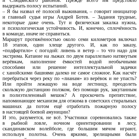
и Слюдянского районов. Прежде всего им предстояло
выдержать полосу испытаний.
– Я бы назвал её полосой выживания, – говорит инициатор
и главный судья игры Андрей Ботев. – Задания трудные,
некоторые даже очень. Тут и физическая закалка нужна,
и психологическая устойчивость. И, конечно, сплочённость
в команде, иначе не справиться.
Маршрут протяжённостью около семи километров включал
18 этапов, один хлеще другого. И, как по заказу,
«подфартило» с погодой: ливень и ветер – то что надо для
экстрима. Катание на лыжах по двум параллельно натянутым
верёвкам, наполнение ёмкостей водой необычными
способами или решение интеллектуальной задачки
с ханойскими башнями далеко не самое сложное. Как насчёт
перебраться через реку по «лианам» из верёвок и не упасть?
Или пройти лежащую на воде лестницу, преодолеть
скользкую дистанцию ползком, без помощи рук, закутанным
в полиэтиленовый мешок? А проскочить препятствие,
напоминающее механизм для отжима в советских стиральных
машинах да потом ещё отработать пожарную полосу
в настоящей боевой амуниции?
И это, разумеется, не всё. Участники соревновались также
в рыбной ловле, ночном ориентировании в лесу,
скандинавском волейболе, где большим мячом играют,
используя полотна. Очень яркими, зрелищными были