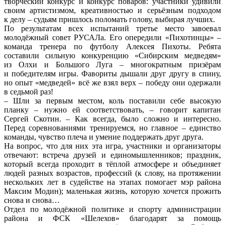
творческий конкурс и конкурс поваров: участники удивили
своим артистизмом, креативностью и серьёзным подходом
к делу – судьям пришлось поломать голову, выбирая лучших.
По результатам всех испытаний третье место завоевал
молодёжный совет РУСАЛа. Его опередили «Пихотинцы» –
команда тренера по футболу Алексея Пихоты. Ребята
составили сильную конкуренцию «Сибирским медведям»
из Олхи и Большого Луга – многократным призёрам
и победителям игры. Фавориты дышали друг другу в спину,
но опыт «медведей» всё же взял верх – победу они одержали
в седьмой раз!
– Шли за первым местом, коль поставили себе высокую
планку – нужно ей соответствовать, – говорит капитан
Сергей Скотин. – Как всегда, было сложно и интересно.
Перед соревнованиями тренируемся, но главное – единство
команды, чувство плеча и умение поддержать друг друга.
На вопрос, что для них эта игра, участники и организаторы
отвечают: встреча друзей и единомышленников; праздник,
который всегда проходит в тёплой атмосфере и объединяет
людей разных возрастов, профессий (к слову, на протяжении
нескольких лет в судействе на этапах помогает мэр района
Максим Модин); маленькая жизнь, которую хочется прожить
снова и снова…
Отдел по молодёжной политике и спорту администрации
района и ФСК «Шелехов» благодарят за помощь