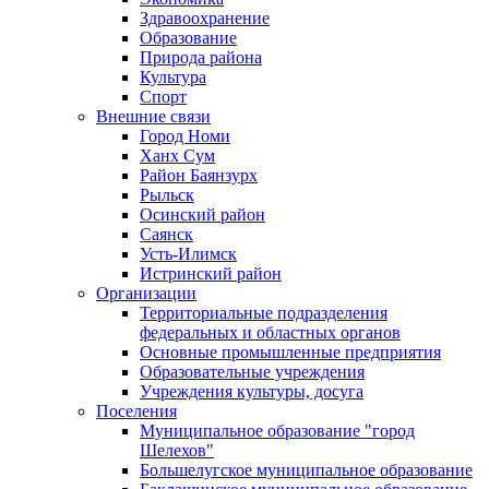
Здравоохранение
Образование
Природа района
Культура
Спорт
Внешние связи
Город Номи
Ханх Сум
Район Баянзурх
Рыльск
Осинский район
Саянск
Усть-Илимск
Истринский район
Организации
Территориальные подразделения
федеральных и областных органов
Основные промышленные предприятия
Образовательные учреждения
Учреждения культуры, досуга
Поселения
Муниципальное образование "город
Шелехов"
Большелугское муниципальное образование