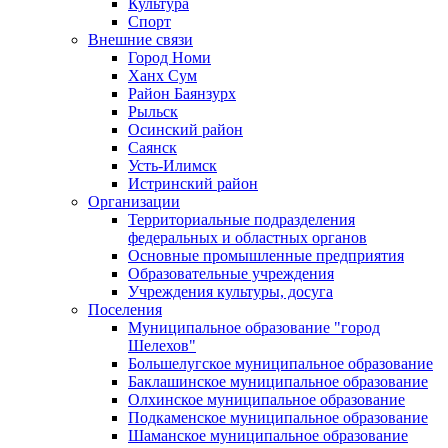
Культура
Спорт
Внешние связи
Город Номи
Ханх Сум
Район Баянзурх
Рыльск
Осинский район
Саянск
Усть-Илимск
Истринский район
Организации
Территориальные подразделения
федеральных и областных органов
Основные промышленные предприятия
Образовательные учреждения
Учреждения культуры, досуга
Поселения
Муниципальное образование "город
Шелехов"
Большелугское муниципальное образование
Баклашинское муниципальное образование
Олхинское муниципальное образование
Подкаменское муниципальное образование
Шаманское муниципальное образование