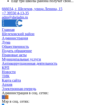
Ещё три школы района получат свои...
666034, г. Шелехов, улица Ленина, 15
+7 39550 4-13-35
adm@sheladm.ru
Главная
Шелеховский район
Администрация
Дума
Общественность
Подать обращение
Правовые акты
Муниципальные услуги
Антикоррупционная деятельность
КРП
Новости
ТИК
Карта сайта
Архив
Электронная очередь
Администрация в соц. сетях:
Мэр в соц. сетях: