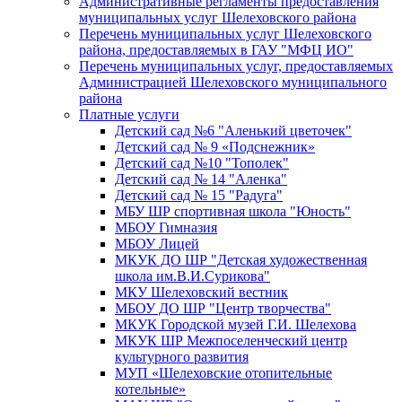
Административные регламенты предоставления
муниципальных услуг Шелеховского района
Перечень муниципальных услуг Шелеховского
района, предоставляемых в ГАУ "МФЦ ИО"
Перечень муниципальных услуг, предоставляемых
Администрацией Шелеховского муниципального
района
Платные услуги
Детский сад №6 "Аленький цветочек"
Детский сад № 9 «Подснежник»
Детский сад №10 "Тополек"
Детский сад № 14 "Аленка"
Детский сад № 15 "Радуга"
МБУ ШР спортивная школа "Юность"
МБОУ Гимназия
МБОУ Лицей
МКУК ДО ШР "Детская художественная
школа им.В.И.Сурикова"
МКУ Шелеховский вестник
МБОУ ДО ШР "Центр творчества"
МКУК Городской музей Г.И. Шелехова
МКУК ШР Межпоселенческий центр
культурного развития
МУП «Шелеховские отопительные
котельные»