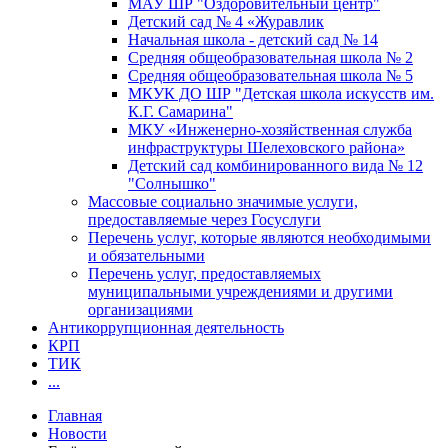
МАУ ШР "Оздоровительный центр"
Детский сад № 4 «Журавлик
Начальная школа - детский сад № 14
Средняя общеобразовательная школа № 2
Средняя общеобразовательная школа № 5
МКУК ДО ШР "Детская школа искусств им.
К.Г. Самарина"
МКУ «Инженерно-хозяйственная служба
инфраструктуры Шелеховского района»
Детский сад комбинированного вида № 12
"Солнышко"
Массовые социально значимые услуги,
предоставляемые через Госуслуги
Перечень услуг, которые являются необходимыми
и обязательными
Перечень услуг, предоставляемых
муниципальными учреждениями и другими
организациями
Антикоррупционная деятельность
КРП
ТИК
...
Главная
Новости