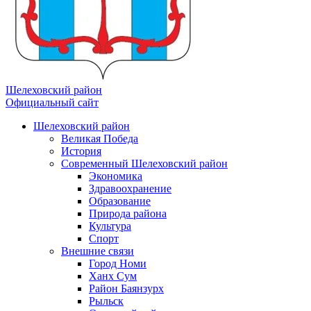
Шелеховский район
Официальный сайт
Шелеховский район
Великая Победа
История
Современный Шелеховский район
Экономика
Здравоохранение
Образование
Природа района
Культура
Спорт
Внешние связи
Город Номи
Ханх Сум
Район Баянзурх
Рыльск