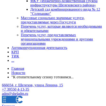
МКУ «Инженерно-хозяйственная служба
инфраструктуры Шелеховского района»
Детский сад комбинированного вида № 12
"Солнышко"
Массовые социально значимые услуги,
предоставляемые через Госуслуги
Перечень услуг, которые являются необходимыми
и обязательными
Перечень услуг, предоставляемых
муниципальными учреждениями и другими
организациями
Антикоррупционная деятельность
КРП
ТИК
...
Главная
Новости
"К отопительному сезону готовимся...
666034, г. Шелехов, улица Ленина, 15
+7 39550 4-13-35
adm@sheladm.ru