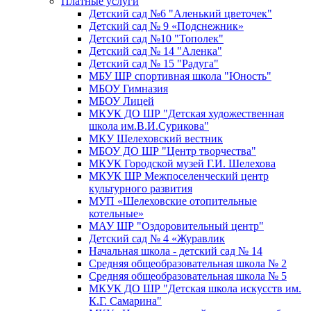
Платные услуги
Детский сад №6 "Аленький цветочек"
Детский сад № 9 «Подснежник»
Детский сад №10 "Тополек"
Детский сад № 14 "Аленка"
Детский сад № 15 "Радуга"
МБУ ШР спортивная школа "Юность"
МБОУ Гимназия
МБОУ Лицей
МКУК ДО ШР "Детская художественная
школа им.В.И.Сурикова"
МКУ Шелеховский вестник
МБОУ ДО ШР "Центр творчества"
МКУК Городской музей Г.И. Шелехова
МКУК ШР Межпоселенческий центр
культурного развития
МУП «Шелеховские отопительные
котельные»
МАУ ШР "Оздоровительный центр"
Детский сад № 4 «Журавлик
Начальная школа - детский сад № 14
Средняя общеобразовательная школа № 2
Средняя общеобразовательная школа № 5
МКУК ДО ШР "Детская школа искусств им.
К.Г. Самарина"