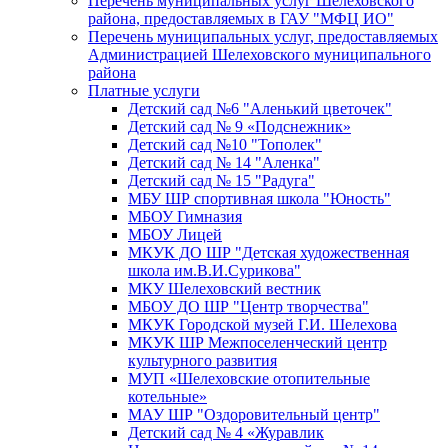
Перечень муниципальных услуг Шелеховского
района, предоставляемых в ГАУ "МФЦ ИО"
Перечень муниципальных услуг, предоставляемых
Администрацией Шелеховского муниципального
района
Платные услуги
Детский сад №6 "Аленький цветочек"
Детский сад № 9 «Подснежник»
Детский сад №10 "Тополек"
Детский сад № 14 "Аленка"
Детский сад № 15 "Радуга"
МБУ ШР спортивная школа "Юность"
МБОУ Гимназия
МБОУ Лицей
МКУК ДО ШР "Детская художественная
школа им.В.И.Сурикова"
МКУ Шелеховский вестник
МБОУ ДО ШР "Центр творчества"
МКУК Городской музей Г.И. Шелехова
МКУК ШР Межпоселенческий центр
культурного развития
МУП «Шелеховские отопительные
котельные»
МАУ ШР "Оздоровительный центр"
Детский сад № 4 «Журавлик