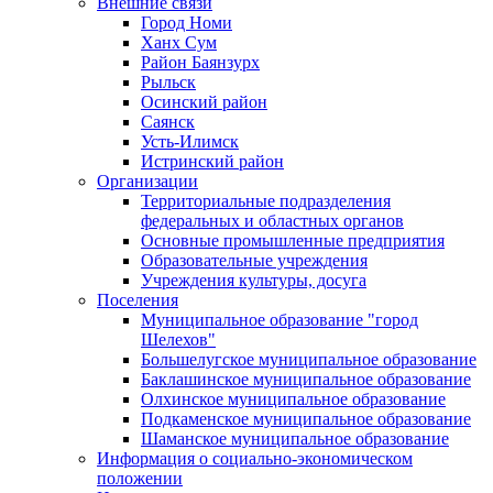
Внешние связи
Город Номи
Ханх Сум
Район Баянзурх
Рыльск
Осинский район
Саянск
Усть-Илимск
Истринский район
Организации
Территориальные подразделения
федеральных и областных органов
Основные промышленные предприятия
Образовательные учреждения
Учреждения культуры, досуга
Поселения
Муниципальное образование "город
Шелехов"
Большелугское муниципальное образование
Баклашинское муниципальное образование
Олхинское муниципальное образование
Подкаменское муниципальное образование
Шаманское муниципальное образование
Информация о социально-экономическом
положении