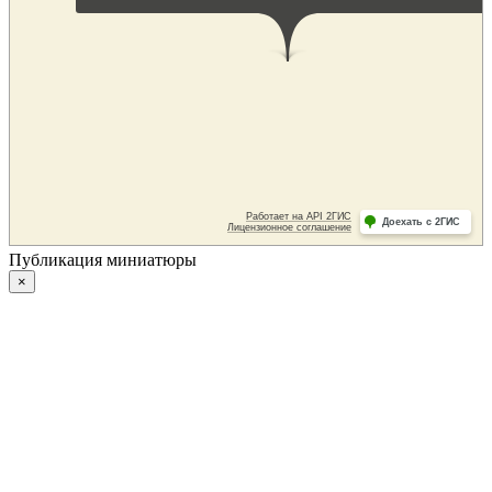
Публикация миниатюры
×