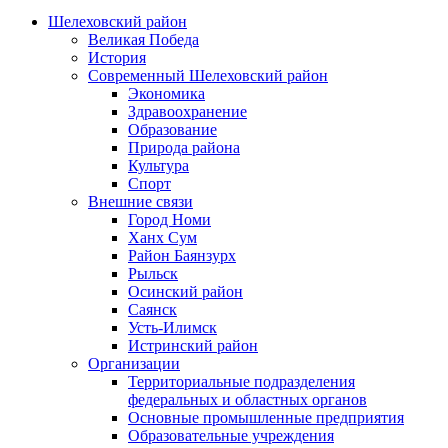
Шелеховский район
Великая Победа
История
Современный Шелеховский район
Экономика
Здравоохранение
Образование
Природа района
Культура
Спорт
Внешние связи
Город Номи
Ханх Сум
Район Баянзурх
Рыльск
Осинский район
Саянск
Усть-Илимск
Истринский район
Организации
Территориальные подразделения
федеральных и областных органов
Основные промышленные предприятия
Образовательные учреждения