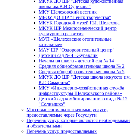
МКУК ДО ШР "Детская художественная
школа им.В.И.Сурикова"
МКУ Шелеховский вестник
МБОУ ДО ШР "Центр творчества"
МКУК Городской музей Г.И. Шелехова
МКУК ШР Межпоселенческий центр
культурного развития
МУП «Шелеховские отопительные
котельные»
МАУ ШР "Оздоровительный центр"
Детский сад № 4 «Журавлик
Начальная школа - детский сад № 14
Средняя общеобразовательная школа № 2
Средняя общеобразовательная школа № 5
МКУК ДО ШР "Детская школа искусств им.
К.Г. Самарина"
МКУ «Инженерно-хозяйственная служба
инфраструктуры Шелеховского района»
Детский сад комбинированного вида № 12
"Солнышко"
Массовые социально значимые услуги,
предоставляемые через Госуслуги
Перечень услуг, которые являются необходимыми
и обязательными
Перечень услуг, предоставляемых