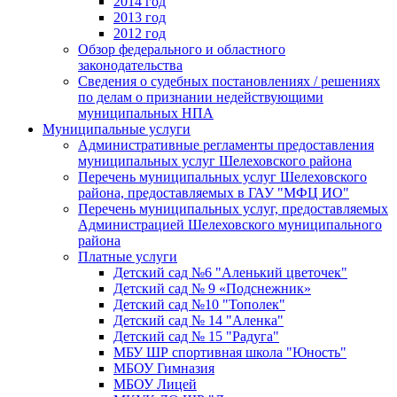
2014 год
2013 год
2012 год
Обзор федерального и областного
законодательства
Сведения о судебных постановлениях / решениях
по делам о признании недействующими
муниципальных НПА
Муниципальные услуги
Административные регламенты предоставления
муниципальных услуг Шелеховского района
Перечень муниципальных услуг Шелеховского
района, предоставляемых в ГАУ "МФЦ ИО"
Перечень муниципальных услуг, предоставляемых
Администрацией Шелеховского муниципального
района
Платные услуги
Детский сад №6 "Аленький цветочек"
Детский сад № 9 «Подснежник»
Детский сад №10 "Тополек"
Детский сад № 14 "Аленка"
Детский сад № 15 "Радуга"
МБУ ШР спортивная школа "Юность"
МБОУ Гимназия
МБОУ Лицей