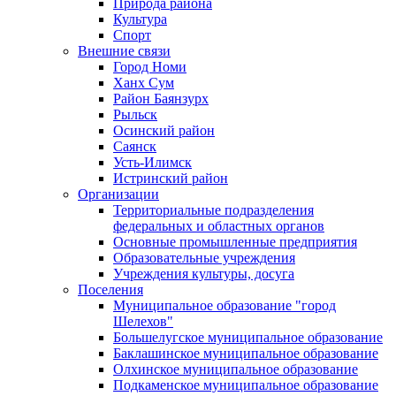
Природа района
Культура
Спорт
Внешние связи
Город Номи
Ханх Сум
Район Баянзурх
Рыльск
Осинский район
Саянск
Усть-Илимск
Истринский район
Организации
Территориальные подразделения
федеральных и областных органов
Основные промышленные предприятия
Образовательные учреждения
Учреждения культуры, досуга
Поселения
Муниципальное образование "город
Шелехов"
Большелугское муниципальное образование
Баклашинское муниципальное образование
Олхинское муниципальное образование
Подкаменское муниципальное образование