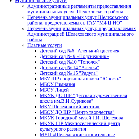
Муниципальные услуги
Административные регламенты предоставления
муниципальных услуг Шелеховского района
Перечень муниципальных услуг Шелеховского
района, предоставляемых в ГАУ "МФЦ ИО"
Перечень муниципальных услуг, предоставляемых
Администрацией Шелеховского муниципального
района
Платные услуги
Детский сад №6 "Аленький цветочек"
Детский сад № 9 «Подснежник»
Детский сад №10 "Тополек"
Детский сад № 14 "Аленка"
Детский сад № 15 "Радуга"
МБУ ШР спортивная школа "Юность"
МБОУ Гимназия
МБОУ Лицей
МКУК ДО ШР "Детская художественная
школа им.В.И.Сурикова"
МКУ Шелеховский вестник
МБОУ ДО ШР "Центр творчества"
МКУК Городской музей Г.И. Шелехова
МКУК ШР Межпоселенческий центр
культурного развития
МУП «Шелеховские отопительные