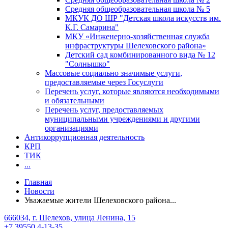
Средняя общеобразовательная школа № 5
МКУК ДО ШР "Детская школа искусств им.
К.Г. Самарина"
МКУ «Инженерно-хозяйственная служба
инфраструктуры Шелеховского района»
Детский сад комбинированного вида № 12
"Солнышко"
Массовые социально значимые услуги,
предоставляемые через Госуслуги
Перечень услуг, которые являются необходимыми
и обязательными
Перечень услуг, предоставляемых
муниципальными учреждениями и другими
организациями
Антикоррупционная деятельность
КРП
ТИК
...
Главная
Новости
Уважаемые жители Шелеховского района...
666034, г. Шелехов, улица Ленина, 15
+7 39550 4-13-35