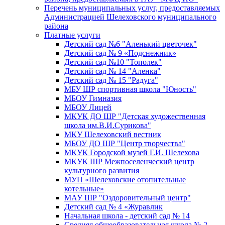
Перечень муниципальных услуг, предоставляемых
Администрацией Шелеховского муниципального
района
Платные услуги
Детский сад №6 "Аленький цветочек"
Детский сад № 9 «Подснежник»
Детский сад №10 "Тополек"
Детский сад № 14 "Аленка"
Детский сад № 15 "Радуга"
МБУ ШР спортивная школа "Юность"
МБОУ Гимназия
МБОУ Лицей
МКУК ДО ШР "Детская художественная
школа им.В.И.Сурикова"
МКУ Шелеховский вестник
МБОУ ДО ШР "Центр творчества"
МКУК Городской музей Г.И. Шелехова
МКУК ШР Межпоселенческий центр
культурного развития
МУП «Шелеховские отопительные
котельные»
МАУ ШР "Оздоровительный центр"
Детский сад № 4 «Журавлик
Начальная школа - детский сад № 14
Средняя общеобразовательная школа № 2