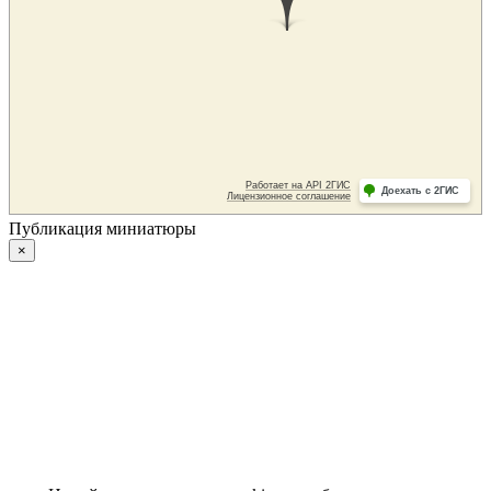
Публикация миниатюры
×