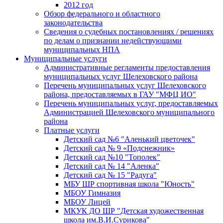
2012 год
Обзор федерального и областного
законодательства
Сведения о судебных постановлениях / решениях
по делам о признании недействующими
муниципальных НПА
Муниципальные услуги
Административные регламенты предоставления
муниципальных услуг Шелеховского района
Перечень муниципальных услуг Шелеховского
района, предоставляемых в ГАУ "МФЦ ИО"
Перечень муниципальных услуг, предоставляемых
Администрацией Шелеховского муниципального
района
Платные услуги
Детский сад №6 "Аленький цветочек"
Детский сад № 9 «Подснежник»
Детский сад №10 "Тополек"
Детский сад № 14 "Аленка"
Детский сад № 15 "Радуга"
МБУ ШР спортивная школа "Юность"
МБОУ Гимназия
МБОУ Лицей
МКУК ДО ШР "Детская художественная
школа им.В.И.Сурикова"