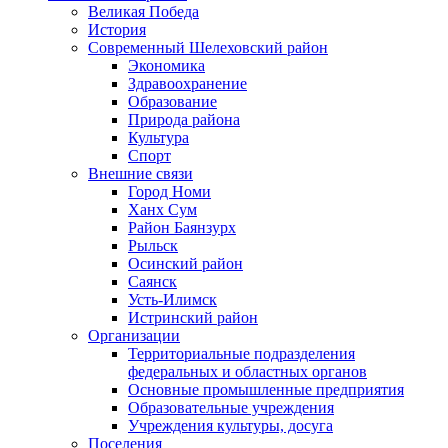
Великая Победа
История
Современный Шелеховский район
Экономика
Здравоохранение
Образование
Природа района
Культура
Спорт
Внешние связи
Город Номи
Ханх Сум
Район Баянзурх
Рыльск
Осинский район
Саянск
Усть-Илимск
Истринский район
Организации
Территориальные подразделения
федеральных и областных органов
Основные промышленные предприятия
Образовательные учреждения
Учреждения культуры, досуга
Поселения