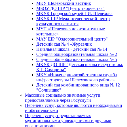
МКУ Шелеховский вестник
МБОУ ДО ШР "Центр творчества"
МКУК Городской музей Г.И. Шелехова
МКУК ШР Межпоселенческий центр
культурного развития
МУП «Шелеховские отопительные
котельные»
МАУ ШР "Оздоровительный центр"
Детский сад № 4 «Журавлик
Начальная школа - детский сад № 14
Средняя общеобразовательная школа № 2
Средняя общеобразовательная школа № 5
МКУК ДО ШР "Детская школа искусств им.
К.Г. Самарина"
МКУ «Инженерно-хозяйственная служба
инфраструктуры Шелеховского района»
Детский сад комбинированного вида № 12
"Солнышко"
Массовые социально значимые услуги,
предоставляемые через Госуслуги
Перечень услуг, которые являются необходимыми
и обязательными
Перечень услуг, предоставляемых
муниципальными учреждениями и другими
организациями