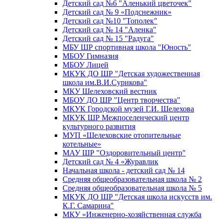
Детский сад №6 "Аленький цветочек"
Детский сад № 9 «Подснежник»
Детский сад №10 "Тополек"
Детский сад № 14 "Аленка"
Детский сад № 15 "Радуга"
МБУ ШР спортивная школа "Юность"
МБОУ Гимназия
МБОУ Лицей
МКУК ДО ШР "Детская художественная
школа им.В.И.Сурикова"
МКУ Шелеховский вестник
МБОУ ДО ШР "Центр творчества"
МКУК Городской музей Г.И. Шелехова
МКУК ШР Межпоселенческий центр
культурного развития
МУП «Шелеховские отопительные
котельные»
МАУ ШР "Оздоровительный центр"
Детский сад № 4 «Журавлик
Начальная школа - детский сад № 14
Средняя общеобразовательная школа № 2
Средняя общеобразовательная школа № 5
МКУК ДО ШР "Детская школа искусств им.
К.Г. Самарина"
МКУ «Инженерно-хозяйственная служба