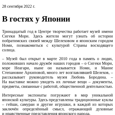
28 сентября 2022 г.
В гостях у Японии
Тринадцатый год в Центре творчества работает музей имени
Сигеки Мори. Здесь жители могут узнать об истории
побратимских связей между Шелеховом и японским городом
Номи, познакомиться с культурой Страны восходящего
солнца.
– Музей был открыт в марте 2010 года в память о людях,
положивших начало дружбе наших городов – о Сигеки Мори,
мэре Неагари, ныне он называется Номи, и Маине
Степановне Архиповой, много лет возглавлявшей Шелехов, –
рассказывает руководитель музея Любовь Бородина. –
На выставке можно увидеть их личные вещи – документы,
предметы, связанные с работой, общественной деятельностью.
Интересные экспонаты погружают в мир уникальной
японской культуры. Здесь представлены традиционные куклы
– гейши, самураи и другие игрушки, в каждой из которых
заключён определённый смысл, отражающий духовные
и нравственные представления японского народа.