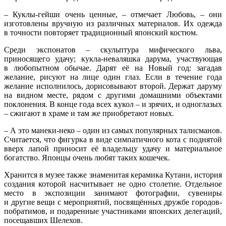
– Куклы-гейши очень ценные, – отмечает Любовь, – они
изготовлены вручную из различных материалов. Их одежда
в точности повторяет традиционный японский костюм.
Среди экспонатов – скульптура мифического льва,
приносящего удачу; кукла-неваляшка дарума, участвующая
в любопытном обычае. Дарят её на Новый год: загадав
желание, рисуют на лице один глаз. Если в течение года
желание исполнилось, дорисовывают второй. Держат даруму
на видном месте, рядом с другими домашними объектами
поклонения. В конце года всех кукол – и зрячих, и одноглазых
– сжигают в храме и там же приобретают новых.
– А это манеки-неко – один из самых популярных талисманов.
Считается, что фигурка в виде симпатичного кота с поднятой
вверх лапой приносит её владельцу удачу и материальное
богатство. Японцы очень любят таких кошечек.
Хранится в музее также знаменитая керамика Кутани, история
создания которой насчитывает не одно столетие. Отдельное
место в экспозиции занимают фотографии, сувениры
и другие вещи с мероприятий, посвящённых дружбе городов-
побратимов, и подаренные участниками японских делегаций,
посещавших Шелехов.