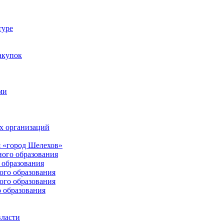
туре
акупок
ми
х организаций
 «город Шелехов»
ого образования
образования
го образования
го образования
 образования
власти