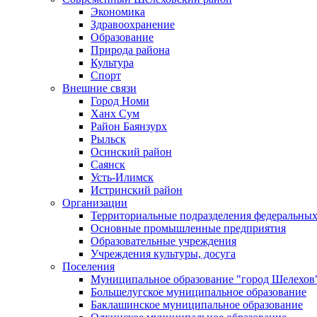
Экономика
Здравоохранение
Образование
Природа района
Культура
Спорт
Внешние связи
Город Номи
Ханх Сум
Район Баянзурх
Рыльск
Осинский район
Саянск
Усть-Илимск
Истринский район
Организации
Территориальные подразделения федеральных
Основные промышленные предприятия
Образовательные учреждения
Учреждения культуры, досуга
Поселения
Муниципальное образование "город Шелехов
Большелугское муниципальное образование
Баклашинское муниципальное образование