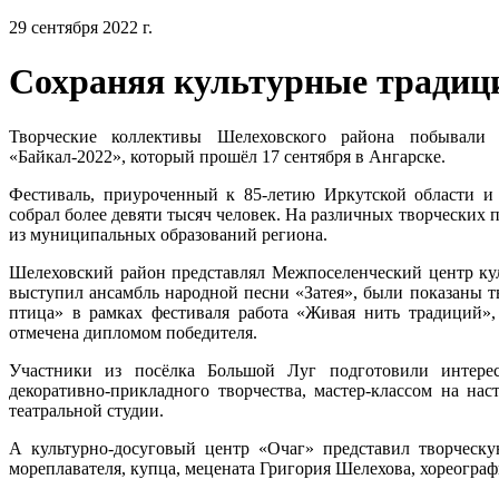
29 сентября 2022 г.
Сохраняя культурные традиц
Творческие коллективы Шелеховского района побывали 
«Байкал-2022», который прошёл 17 сентября в Ангарске.
Фестиваль, приуроченный к 85-летию Иркутской области и 
собрал более девяти тысяч человек. На различных творческих
из муниципальных образований региона.
Шелеховский район представлял Межпоселенческий центр кул
выступил ансамбль народной песни «Затея», были показаны т
птица» в рамках фестиваля работа «Живая нить традиций»,
отмечена дипломом победителя.
Участники из посёлка Большой Луг подготовили интере
декоративно-прикладного творчества, мастер-классом на на
театральной студии.
А культурно-досуговый центр «Очаг» представил творческу
мореплавателя, купца, мецената Григория Шелехова, хореогра