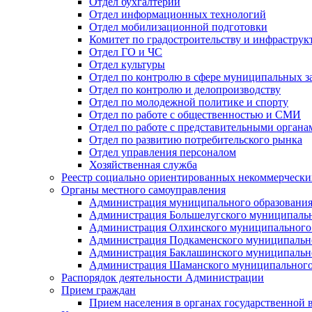
Отдел бухгалтерии
Отдел информационных технологий
Отдел мобилизационной подготовки
Комитет по градостроительству и инфраструк
Отдел ГО и ЧС
Отдел культуры
Отдел по контролю в сфере муниципальных з
Отдел по контролю и делопроизводству
Отдел по молодежной политике и спорту
Отдел по работе с общественностью и СМИ
Отдел по работе с представительными органа
Отдел по развитию потребительского рынка
Отдел управления персоналом
Хозяйственная служба
Реестр социально ориентированных некоммерчески
Органы местного самоуправления
Администрация муниципального образования
Администрация Большелугского муниципальн
Администрация Олхинского муниципального 
Администрация Подкаменского муниципально
Администрация Баклашинского муниципально
Администрация Шаманского муниципального
Распорядок деятельности Администрации
Прием граждан
Прием населения в органах государственной 