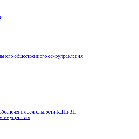
ии
льного общественного самоуправления
 обеспечения деятельности КДНиЗП
м имуществом