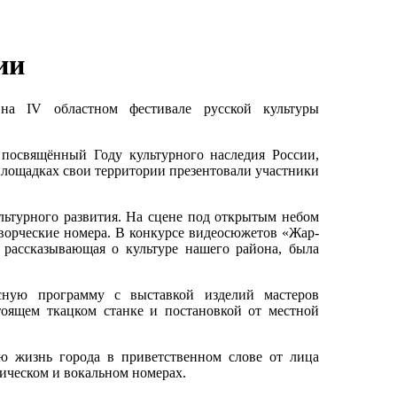
ии
на IV областном фестивале русской культуры
посвящённый Году культурного наследия России,
 площадках свои территории презентовали участники
ьтурного развития. На сцене под открытым небом
ворческие номера. В конкурсе видеосюжетов «Жар-
 рассказывающая о культуре нашего района, была
сную программу с выставкой изделий мастеров
стоящем ткацком станке и постановкой от местной
ю жизнь города в приветственном слове от лица
фическом и вокальном номерах.