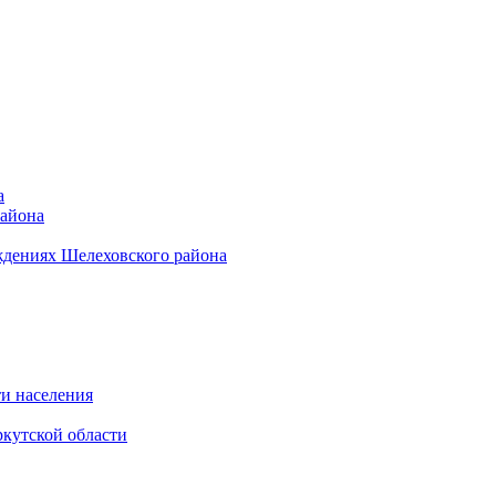
а
района
ждениях Шелеховского района
и населения
кутской области