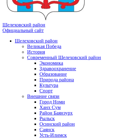
Шелеховский район
Официальный сайт
Шелеховский район
Великая Победа
История
Современный Шелеховский район
Экономика
Здравоохранение
Образование
Природа района
Культура
Спорт
Внешние связи
Город Номи
Ханх Сум
Район Баянзурх
Рыльск
Осинский район
Саянск
Усть-Илимск