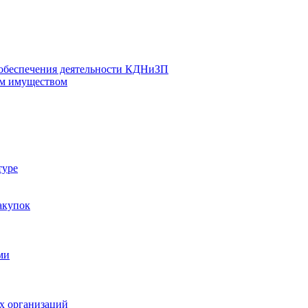
 обеспечения деятельности КДНиЗП
м имуществом
туре
акупок
ми
х организаций