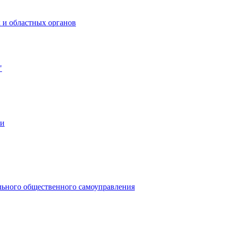
 и областных органов
"
ии
льного общественного самоуправления