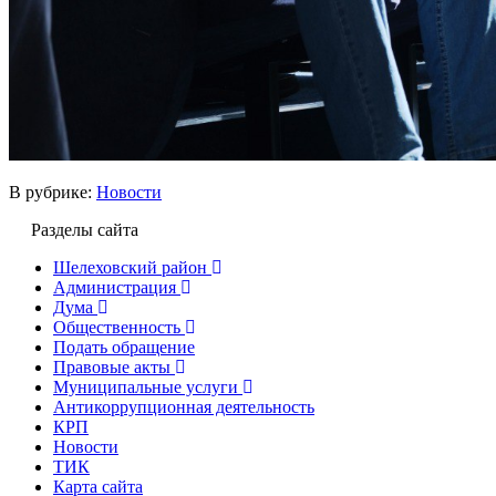
В рубрике:
Новости
Разделы сайта
Шелеховский район
Администрация
Дума
Общественность
Подать обращение
Правовые акты
Муниципальные услуги
Антикоррупционная деятельность
КРП
Новости
ТИК
Карта сайта