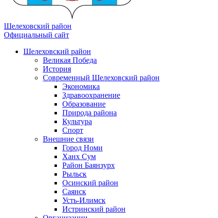
Шелеховский район
Официальный сайт
Шелеховский район
Великая Победа
История
Современный Шелеховский район
Экономика
Здравоохранение
Образование
Природа района
Культура
Спорт
Внешние связи
Город Номи
Ханх Сум
Район Баянзурх
Рыльск
Осинский район
Саянск
Усть-Илимск
Истринский район
Организации