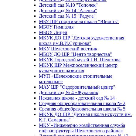
Детский сад №10 "Тополек"
Детский сад № 14 "Аленка"
Детский сад № 15 "Радуга"
МБУ ШР спортивная школа "Юность"
МБОУ Гимназия
МБОУ Лицей
МКУК ДО ШР "Детская художественная
школа им.В.И.Сурикова"
МКУ Шелеховский вестник
МБОУ ДО ШР "Центр творчества"
МКУК Городской музей Г.И. Шелехова
МКУК ШР Межпоселенческий центр
культурного развития
МУП «Шелеховские отопительные
котельные»
МАУ ШР "Оздоровительный центр"
Детский сад № 4 «Журавлик
Начальная школа - детский сад № 14
Средняя общеобразовательная школа № 2
Средняя общеобразовательная школа № 5
МКУК ДО ШР "Детская школа искусств им.
К.Г. Самарина"
МКУ «Инженерно-хозяйственная служба
инфраструктуры Шелеховского района»