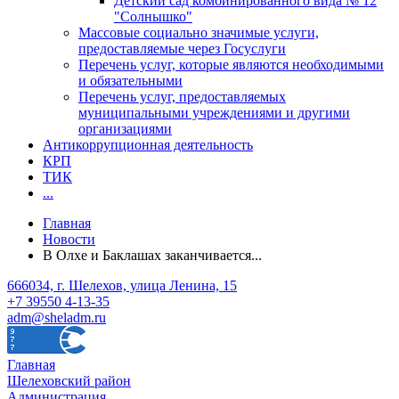
Детский сад комбинированного вида № 12
"Солнышко"
Массовые социально значимые услуги,
предоставляемые через Госуслуги
Перечень услуг, которые являются необходимыми
и обязательными
Перечень услуг, предоставляемых
муниципальными учреждениями и другими
организациями
Антикоррупционная деятельность
КРП
ТИК
...
Главная
Новости
В Олхе и Баклашах заканчивается...
666034, г. Шелехов, улица Ленина, 15
+7 39550 4-13-35
adm@sheladm.ru
Главная
Шелеховский район
Администрация