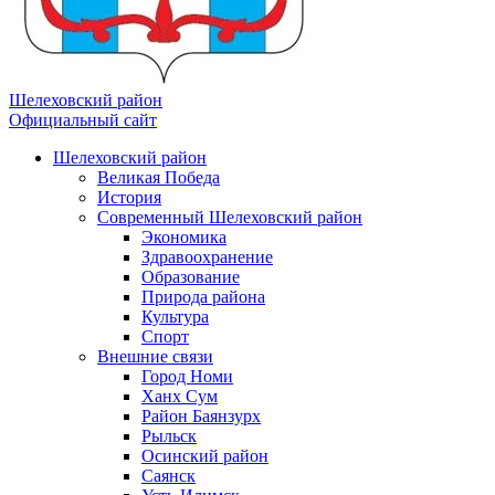
Шелеховский район
Официальный сайт
Шелеховский район
Великая Победа
История
Современный Шелеховский район
Экономика
Здравоохранение
Образование
Природа района
Культура
Спорт
Внешние связи
Город Номи
Ханх Сум
Район Баянзурх
Рыльск
Осинский район
Саянск