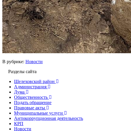
В рубрике:
Новости
Разделы сайта
Шелеховский район
Администрация
Дума
Общественность
Подать обращение
Правовые акты
Муниципальные услуги
Антикоррупционная деятельность
КРП
Новости