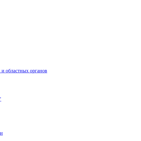
 и областных органов
"
ии