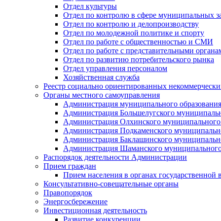
Отдел культуры
Отдел по контролю в сфере муниципальных з
Отдел по контролю и делопроизводству
Отдел по молодежной политике и спорту
Отдел по работе с общественностью и СМИ
Отдел по работе с представительными органа
Отдел по развитию потребительского рынка
Отдел управления персоналом
Хозяйственная служба
Реестр социально ориентированных некоммерчески
Органы местного самоуправления
Администрация муниципального образования
Администрация Большелугского муниципальн
Администрация Олхинского муниципального 
Администрация Подкаменского муниципально
Администрация Баклашинского муниципально
Администрация Шаманского муниципального
Распорядок деятельности Администрации
Прием граждан
Прием населения в органах государственной 
Консультативно-совещательные органы
Правопорядок
Энергосбережение
Инвестиционная деятельность
Развитие конкуренции