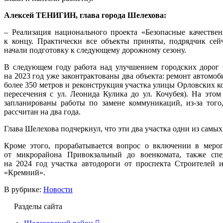
Алексей ТЕНИГИН, глава города Шелехова:
– Реализация национального проекта «Безопасные качестве
к концу. Практически все объекты приняты, подрядчик сей
начали подготовку к следующему дорожному сезону.
В следующем году работа над улучшением городских дорог 
на 2023 год уже законтрактованы два объекта: ремонт автомо
более 350 метров и реконструкция участка улицы Орловских к
пересечения с ул. Леонида Кулика до ул. Кочубея). На это
запланированы работы по замене коммуникаций, из-за того
рассчитан на два года.
Глава Шелехова подчеркнул, что эти два участка одни из самы
Кроме этого, прорабатывается вопрос о включении в меро
от микрорайона Привокзальный до военкомата, также сп
на 2024 год участка автодороги от проспекта Строителей и
«Кремний».
В рубрике:
Новости
Разделы сайта