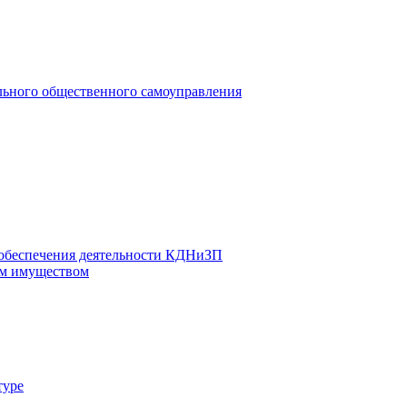
льного общественного самоуправления
 обеспечения деятельности КДНиЗП
м имуществом
туре