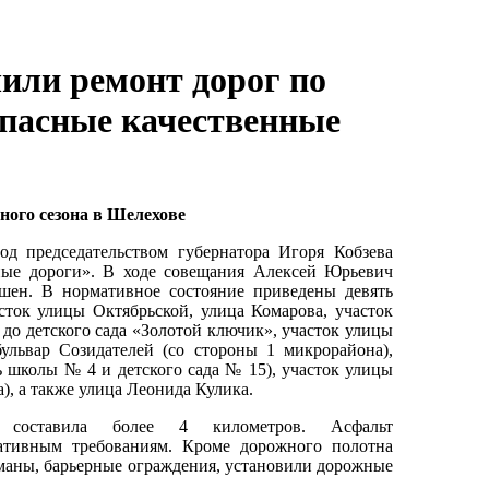
или ремонт дорог по
опасные качественные
ного сезона в Шелехове
д председательством губернатора Игоря Кобзева
ные дороги». В ходе совещания Алексей Юрьевич
ршен. В нормативное состояние приведены девять
сток улицы Октябрьской, улица Комарова, участок
до детского сада «Золотой ключик», участок улицы
бульвар Созидателей (со стороны 1 микрорайона),
ь школы № 4 и детского сада № 15), участок улицы
), а также улица Леонида Кулика.
г составила более 4 километров. Асфальт
мативным требованиям. Кроме дорожного полотна
рманы, барьерные ограждения, установили дорожные