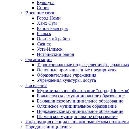
Культура
Спорт
Внешние связи
Город Номи
Ханх Сум
Район Баянзурх
Рыльск
Осинский район
Саянск
Усть-Илимск
Истринский район
Организации
Территориальные подразделения федеральных
Основные промышленные предприятия
Образовательные учреждения
Учреждения культуры, досуга
Поселения
Муниципальное образование "город Шелехов
Большелугское муниципальное образование
Баклашинское муниципальное образование
Олхинское муниципальное образование
Подкаменское муниципальное образование
Шаманское муниципальное образование
Информация о социально-экономическом положен
Народные инициативы