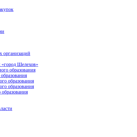
акупок
ми
х организаций
 «город Шелехов»
ого образования
образования
го образования
го образования
 образования
власти