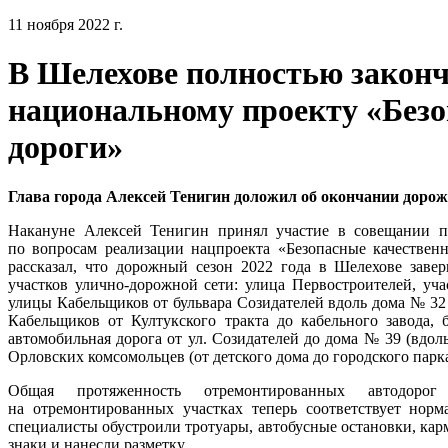
11 ноября 2022 г.
В Шелехове полностью законч
национальному проекту «Без
дороги»
Глава города Алексей Тенигин доложил об окончании дорож
Накануне Алексей Тенигин принял участие в совещании по
по вопросам реализации нацпроекта «Безопасные качествен
рассказал, что дорожный сезон 2022 года в Шелехове заве
участков улично-дорожной сети: улица Первостроителей, уча
улицы Кабельщиков от бульвара Созидателей вдоль дома № 32 
Кабельщиков от Култукского тракта до кабельного завода, 
автомобильная дорога от ул. Созидателей до дома № 39 (вдол
Орловских комсомольцев (от детского дома до городского парка
Общая протяженность отремонтированных автодоро
на отремонтированных участках теперь соответствует нор
специалисты обустроили тротуары, автобусные остановки, ка
знаки и нанесли разметку.