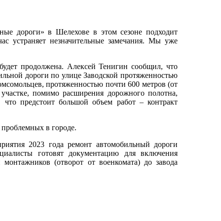
нные дороги» в Шелехове в этом сезоне подходит
час устраняет незначительные замечания. Мы уже
будет продолжена. Алексей Тенигин сообщил, что
бильной дороги по улице Заводской протяженностью
омсомольцев, протяженностью почти 600 метров (от
м участке, помимо расширения дорожного полотна,
, что предстоит большой объем работ – контракт
х проблемных в городе.
приятия 2023 года ремонт автомобильный дороги
ециалисты готовят документацию для включения
 монтажников (отворот от военкомата) до завода