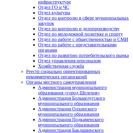
инфраструктуре
Отдел ГО и ЧС
Отдел культуры
Отдел по контролю в сфере муниципальных
закупок
Отдел по контролю и делопроизводству
Отдел по молодежной политике и спорту
Отдел по работе с общественностью и СМИ
Отдел по работе с представительными
органами
Отдел по развитию потребительского рынка
Отдел управления персоналом
Хозяйственная служба
Реестр социально ориентированных
некоммерческих организаций
Органы местного самоуправления
Администрация муниципального
образования «город Шелехов»
Администрация Большелугского
муниципального образования
Администрация Олхинского
муниципального образования
Администрация Подкаменского
муниципального образования
Администрация Баклашинского