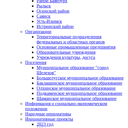
Район Баянзурх
Рыльск
Осинский район
Саянск
Усть-Илимск
Истринский район
Организации
Территориальные подразделения
федеральных и областных органов
Основные промышленные предприятия
Образовательные учреждения
Учреждения культуры, досуга
Поселения
Муниципальное образование "город
Шелехов"
Большелугское муниципальное образование
Баклашинское муниципальное образование
Олхинское муниципальное образование
Подкаменское муниципальное образование
Шаманское муниципальное образование
Информация о социально-экономическом
положении
Народные инициативы
Инициативные проекты
2023 год