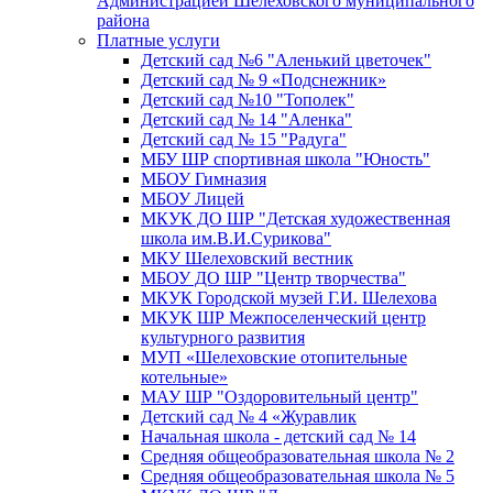
Администрацией Шелеховского муниципального
района
Платные услуги
Детский сад №6 "Аленький цветочек"
Детский сад № 9 «Подснежник»
Детский сад №10 "Тополек"
Детский сад № 14 "Аленка"
Детский сад № 15 "Радуга"
МБУ ШР спортивная школа "Юность"
МБОУ Гимназия
МБОУ Лицей
МКУК ДО ШР "Детская художественная
школа им.В.И.Сурикова"
МКУ Шелеховский вестник
МБОУ ДО ШР "Центр творчества"
МКУК Городской музей Г.И. Шелехова
МКУК ШР Межпоселенческий центр
культурного развития
МУП «Шелеховские отопительные
котельные»
МАУ ШР "Оздоровительный центр"
Детский сад № 4 «Журавлик
Начальная школа - детский сад № 14
Средняя общеобразовательная школа № 2
Средняя общеобразовательная школа № 5