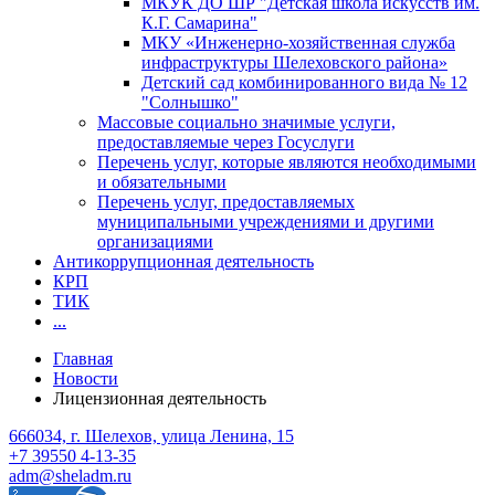
МКУК ДО ШР "Детская школа искусств им.
К.Г. Самарина"
МКУ «Инженерно-хозяйственная служба
инфраструктуры Шелеховского района»
Детский сад комбинированного вида № 12
"Солнышко"
Массовые социально значимые услуги,
предоставляемые через Госуслуги
Перечень услуг, которые являются необходимыми
и обязательными
Перечень услуг, предоставляемых
муниципальными учреждениями и другими
организациями
Антикоррупционная деятельность
КРП
ТИК
...
Главная
Новости
Лицензионная деятельность
666034, г. Шелехов, улица Ленина, 15
+7 39550 4-13-35
adm@sheladm.ru