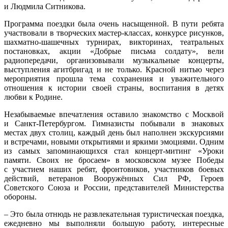
и Людмила Ситникова
.
Программа поездки была очень насыщенной. В пути ребята
участвовали в творческих мастер-классах, конкурсе рисунков,
шахматно-шашечных турнирах, викторинах, театральных
постановках, акции «Добрые письма солдату», вели
радиопередачи, организовывали музыкальные концерты,
выступления агитбригад и не только. Красной нитью через
мероприятия прошла тема сохранения и уважительного
отношения к истории своей страны, воспитания в детях
любви к Родине.
Незабываемые впечатления оставило знакомство с Москвой
и Санкт-Петербургом. Гимназисты побывали в знаковых
местах двух столиц, каждый день был наполнен экскурсиями
и встречами, новыми открытиями и яркими эмоциями. Одним
из самых запоминающихся стал концерт-митинг «Уроки
памяти. Своих не бросаем» в московском музее Победы
с участием наших ребят, фронтовиков, участников боевых
действий, ветеранов Вооружённых Сил РФ, Героев
Советского Союза и России, представителей Министерства
обороны.
– Это была отнюдь не развлекательная туристическая поездка,
ежедневно мы выполняли большую работу, интересные