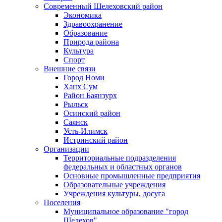
Современный Шелеховский район
Экономика
Здравоохранение
Образование
Природа района
Культура
Спорт
Внешние связи
Город Номи
Ханх Сум
Район Баянзурх
Рыльск
Осинский район
Саянск
Усть-Илимск
Истринский район
Организации
Территориальные подразделения
федеральных и областных органов
Основные промышленные предприятия
Образовательные учреждения
Учреждения культуры, досуга
Поселения
Муниципальное образование "город
Шелехов"