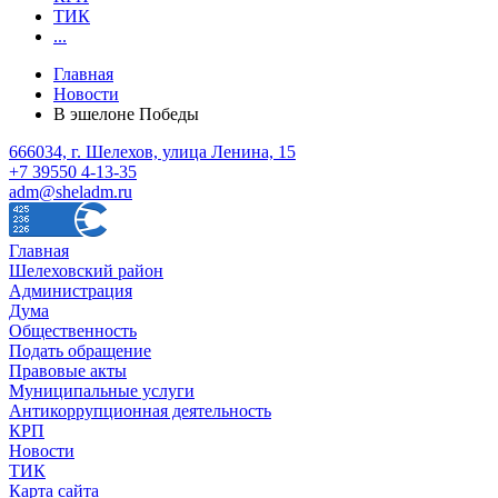
ТИК
...
Главная
Новости
В эшелоне Победы
666034, г. Шелехов, улица Ленина, 15
+7 39550 4-13-35
adm@sheladm.ru
Главная
Шелеховский район
Администрация
Дума
Общественность
Подать обращение
Правовые акты
Муниципальные услуги
Антикоррупционная деятельность
КРП
Новости
ТИК
Карта сайта