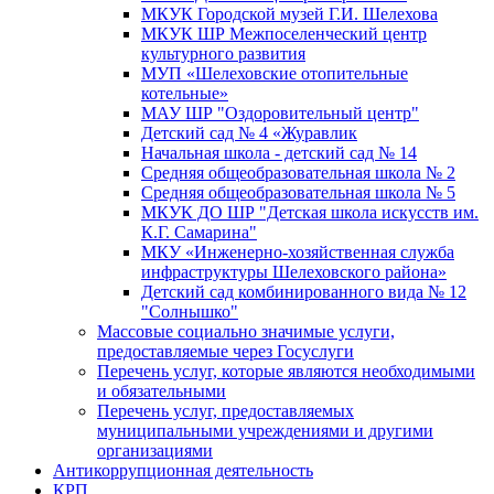
МКУК Городской музей Г.И. Шелехова
МКУК ШР Межпоселенческий центр
культурного развития
МУП «Шелеховские отопительные
котельные»
МАУ ШР "Оздоровительный центр"
Детский сад № 4 «Журавлик
Начальная школа - детский сад № 14
Средняя общеобразовательная школа № 2
Средняя общеобразовательная школа № 5
МКУК ДО ШР "Детская школа искусств им.
К.Г. Самарина"
МКУ «Инженерно-хозяйственная служба
инфраструктуры Шелеховского района»
Детский сад комбинированного вида № 12
"Солнышко"
Массовые социально значимые услуги,
предоставляемые через Госуслуги
Перечень услуг, которые являются необходимыми
и обязательными
Перечень услуг, предоставляемых
муниципальными учреждениями и другими
организациями
Антикоррупционная деятельность
КРП