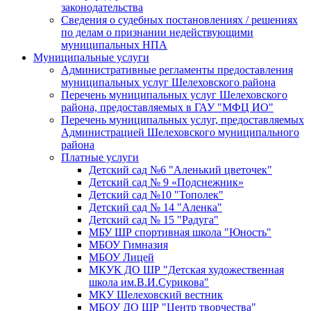
законодательства
Сведения о судебных постановлениях / решениях
по делам о признании недействующими
муниципальных НПА
Муниципальные услуги
Административные регламенты предоставления
муниципальных услуг Шелеховского района
Перечень муниципальных услуг Шелеховского
района, предоставляемых в ГАУ "МФЦ ИО"
Перечень муниципальных услуг, предоставляемых
Администрацией Шелеховского муниципального
района
Платные услуги
Детский сад №6 "Аленький цветочек"
Детский сад № 9 «Подснежник»
Детский сад №10 "Тополек"
Детский сад № 14 "Аленка"
Детский сад № 15 "Радуга"
МБУ ШР спортивная школа "Юность"
МБОУ Гимназия
МБОУ Лицей
МКУК ДО ШР "Детская художественная
школа им.В.И.Сурикова"
МКУ Шелеховский вестник
МБОУ ДО ШР "Центр творчества"