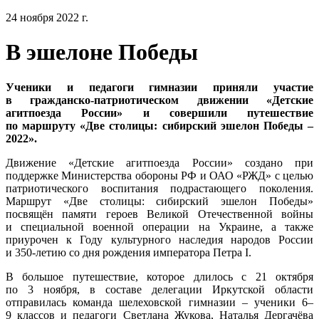
24 ноября 2022 г.
В эшелоне Победы
Ученики и педагоги гимназии приняли участие
в гражданско-патриотическом движении «Детские
агитпоезда России» и совершили путешествие
по маршруту «Две столицы: сибирский эшелон Победы –
2022».
Движение «Детские агитпоезда России» создано при
поддержке Министерства обороны РФ и ОАО «РЖД» с целью
патриотического воспитания подрастающего поколения.
Маршрут «Две столицы: сибирский эшелон Победы»
посвящён памяти героев Великой Отечественной войны
и специальной военной операции на Украине, а также
приурочен к Году культурного наследия народов России
и 350-летию со дня рождения императора Петра I.
В большое путешествие, которое длилось с 21 октября
по 3 ноября, в составе делегации Иркутской области
отправилась команда шелеховской гимназии – ученики 6–
9 классов и педагоги
Светлана Жукова, Наталья Дергачёва